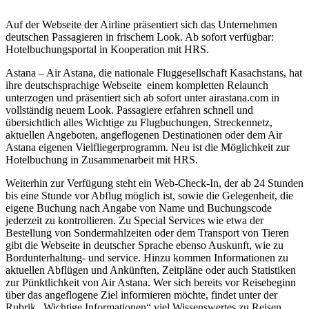
Auf der Webseite der Airline präsentiert sich das Unternehmen
deutschen Passagieren in frischem Look. Ab sofort verfügbar:
Hotelbuchungsportal in Kooperation mit HRS.
Astana – Air Astana, die nationale Fluggesellschaft Kasachstans, hat
ihre deutschsprachige Webseite einem kompletten Relaunch
unterzogen und präsentiert sich ab sofort unter airastana.com in
vollständig neuem Look. Passagiere erfahren schnell und
übersichtlich alles Wichtige zu Flugbuchungen, Streckennetz,
aktuellen Angeboten, angeflogenen Destinationen oder dem Air
Astana eigenen Vielfliegerprogramm. Neu ist die Möglichkeit zur
Hotelbuchung in Zusammenarbeit mit HRS.
Weiterhin zur Verfügung steht ein Web-Check-In, der ab 24 Stunden
bis eine Stunde vor Abflug möglich ist, sowie die Gelegenheit, die
eigene Buchung nach Angabe von Name und Buchungscode
jederzeit zu kontrollieren. Zu Special Services wie etwa der
Bestellung von Sondermahlzeiten oder dem Transport von Tieren
gibt die Webseite in deutscher Sprache ebenso Auskunft, wie zu
Bordunterhaltung- und service. Hinzu kommen Informationen zu
aktuellen Abflügen und Ankünften, Zeitpläne oder auch Statistiken
zur Pünktlichkeit von Air Astana. Wer sich bereits vor Reisebeginn
über das angeflogene Ziel informieren möchte, findet unter der
Rubrik „Wichtige Informationen“ viel Wissenswertes zu Reisen