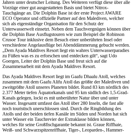
Jahren unter deutscher Leitung. Des Weiteren verfügt diese über alle
Vorzüge einer gut ausgestatteten Basis und bietet Nitrox-
Tauchgänge an. Die Dolphin Base ist der erste Project AWARE
ECO Operator und offizielle Partner auf den Malediven, welcher
sich als eigenständige Organisation für den Schutz der
Unterwasserwelt einsetzt. Neben dem Tauchvergnügen können über
die Dolphin Base Ausflugstouren wie zum Beispiel die Robinson
Crusoe Tour inklusive dem Besuch einer unberührten Insel oder
verschiedene Angelausflüge bei Abenddämmerung gebucht werden.
„Dem Ayada Maldives Resort liegt ein wahres Unterwasserparadies
zu Füßen was es zu erforschen und entdecken gilt“, sagt Udo
Goergen, Leiter der Dolphin Base und freut sich auf die
Zusammenarbeit mit dem Ayada Maldives Resort.
Das Ayada Maldives Resort liegt im Gaafu Dhaalu Atoll, welches
zusammen mit dem Gaafu Alifu Atoll das größte der Malediven und
zweitgrößte Atoll unseres Planeten bildet. Rund 83 km nördlich des
2.377 Meter tiefen Äquatorkanals und 95 km südlich des 1,5-Grad-
Kanals gelegen, lockt es mit unberührter Natur über und unter
Wasser. Insgesamt umfasst das Atoll über 280 Inseln, die fast alle
noch touristisch unerschlossen sind. Durch die Ringbildung des
Atolls und der beiden tiefen Kanäle im Süden und Norden hat sich
unter Wasser ein Tauchrevier der Extraklasse bilden können,
welches für seine Großfischgarantie bekannt ist. Graue Riffhaie,
Weiß- und Schwarzspitzenriffhaie, Tiger-, Leoparden-, Hammer-