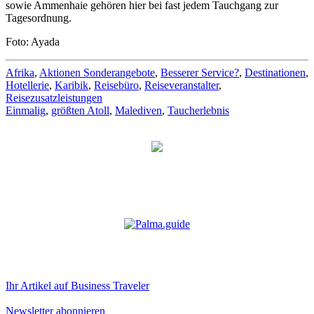
sowie Ammenhaie gehören hier bei fast jedem Tauchgang zur
Tagesordnung.
Foto: Ayada
Afrika
,
Aktionen Sonderangebote
,
Besserer Service?
,
Destinationen
,
Hotellerie
,
Karibik
,
Reisebüro
,
Reiseveranstalter
,
Reisezusatzleistungen
Einmalig
,
größten Atoll
,
Malediven
,
Taucherlebnis
Ihr Artikel auf Business Traveler
Newsletter abonnieren