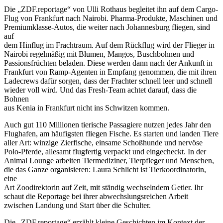
Die „ZDF.reportage“ von Ulli Rothaus begleitet ihn auf dem Cargo-
Flug von Frankfurt nach Nairobi. Pharma-Produkte, Maschinen und
Premiumklasse-Autos, die weiter nach Johannesburg fliegen, sind
auf
dem Hinflug im Frachtraum. Auf dem Rückflug wird der Flieger in
Nairobi regelmäßig mit Blumen, Mangos, Buschbohnen und
Passionsfrüchten beladen. Diese werden dann nach der Ankunft in
Frankfurt von Ramp-Agenten in Empfang genommen, die mit ihren
Ladecrews dafür sorgen, dass der Frachter schnell leer und schnell
wieder voll wird. Und das Fresh-Team achtet darauf, dass die
Bohnen
aus Kenia in Frankfurt nicht ins Schwitzen kommen.
Auch gut 110 Millionen tierische Passagiere nutzen jedes Jahr den
Flughafen, am häufigsten fliegen Fische. Es starten und landen Tiere
aller Art: winzige Zierfische, einsame Schoßhunde und nervöse
Polo-Pferde, allesamt flugfertig verpackt und eingecheckt. In der
Animal Lounge arbeiten Tiermediziner, Tierpfleger und Menschen,
die das Ganze organisieren: Laura Schlicht ist Tierkoordinatorin,
eine
Art Zoodirektorin auf Zeit, mit ständig wechselndem Getier. Ihr
schaut die Reportage bei ihrer abwechslungsreichen Arbeit
zwischen Landung und Start über die Schulter.
Die „ZDF.reportage“ erzählt kleine Geschichten im Kontext der