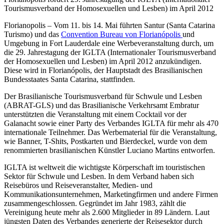
Tourismusverband der Homosexuellen und Lesben) im April 2012
Florianopolis – Vom 11. bis 14. Mai führten Santur (Santa Catarina
Turismo) und das
Convention Bureau von Florianópolis
und
Umgebung in Fort Lauderdale eine Werbeveranstaltung durch, um
die 29. Jahrestagung der IGLTA (Internationaler Tourismusverband
der Homosexuellen und Lesben) im April 2012 anzukündigen.
Diese wird in Florianópolis, der Hauptstadt des Brasilianischen
Bundesstaates Santa Catarina, stattfinden.
Der Brasilianische Tourismusverband für Schwule und Lesben
(ABRAT-GLS) und das Brasilianische Verkehrsamt Embratur
unterstützten die Veranstaltung mit einem Cocktail vor der
Galanacht sowie einer Party des Verbandes IGLTA für mehr als 470
internationale Teilnehmer. Das Werbematerial für die Veranstaltung,
wie Banner, T-Shits, Postkarten und Bierdeckel, wurde von dem
renommierten brasilianischen Künstler Luciano Martins entworfen.
IGLTA ist weltweit die wichtigste Körperschaft im touristischen
Sektor für Schwule und Lesben. In dem Verband haben sich
Reisebüros und Reiseveranstalter, Medien- und
Kommunikationsunternehmen, Marketingfirmen und andere Firmen
zusammengeschlossen. Gegründet im Jahr 1983, zählt die
Vereinigung heute mehr als 2.600 Mitglieder in 89 Ländern. Laut
jüngsten Daten des Verbandes generierte der Reisesektor durch