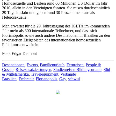
Homosexuelle und Lesben rund 60 Millionen US-Dollar im Jahr
2010, allein in den Vereinigten Staaten. Sie reisen durchschnittlich
29 Tage im Jahr und geben rund 30 Prozent mehr aus als
Heterosexuelle.
Man erwartet für die 29. Jahrestagung des IGLTA im kommenden
Jahr mehr als 300 internationale Teilnehmer, und dass sich
Florianópolis sowie auch andere Destinationen in Brasilien zu den
favorisierten Zielgebieten des internationalen homosexuellen
Publikums entwickeln.
Foto: Edgar Delmont
Destinationen
,
Events
,
Familienurlaub
,
Fernreisen
,
People &
Gossip
,
Reisezusatzleistungen
,
Studienreisen Bildungsurlaub
,
Süd
& Mittelamerika
,
Travelequipment
,
Verbände
Brasilien
,
Embratur
,
Florianopolis
,
Gay
,
schwul