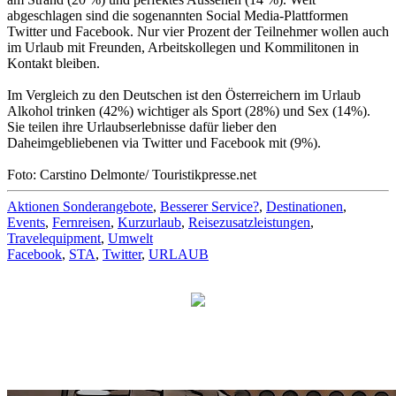
abgeschlagen sind die sogenannten Social Media-Plattformen
Twitter und Facebook. Nur vier Prozent der Teilnehmer wollen auch
im Urlaub mit Freunden, Arbeitskollegen und Kommilitonen in
Kontakt bleiben.
Im Vergleich zu den Deutschen ist den Österreichern im Urlaub
Alkohol trinken (42%) wichtiger als Sport (28%) und Sex (14%).
Sie teilen ihre Urlaubserlebnisse dafür lieber den
Daheimgebliebenen via Twitter und Facebook mit (9%).
Foto: Carstino Delmonte/ Touristikpresse.net
Aktionen Sonderangebote
,
Besserer Service?
,
Destinationen
,
Events
,
Fernreisen
,
Kurzurlaub
,
Reisezusatzleistungen
,
Travelequipment
,
Umwelt
Facebook
,
STA
,
Twitter
,
URLAUB