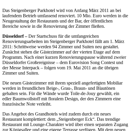
Das Steigenberger Parkhotel wird von Anfang März 2011 an bei
laufendem Betrieb umfassend renoviert. 10 Mio. Euro werden in die
Neugestaltung der Restaurants und der Bar, der öffentlichen
Bereiche sowie in die Renovierung der Zimmer fließen.
Düsseldorf –
Der Startschuss für die umfangreichen
Renovierungsarbeiten im Steigenberger Parkhotel fällt am 1. März
2011: Schrittweise werden 94 Zimmer und Suiten neu gestaltet.
Zunächst stehen die Gästezimmer auf der vierten Etage auf dem
Programm. Nach einer kurzen Renovierungspause während zweier
Düsseldorfer Großereignisse – dem Eurovision Song Contest und
der Messe Interpack – folgen vom 19. Mai 2011 an die übrigen
Zimmer und Suiten.
Die neuen Gästezimmer mit ihrem speziell angefertigten Mobiliar
werden in freundlichen Beige-, Grau-, Braun- und Blautönen
gehalten sein. Für die Wände wurde Toile-de-Jouy gewählt, ein
edler Baumwollstoff mit floralem Design, der den Zimmern eine
französische Note verleiht.
Das Angebot des Grandhotels wird zudem durch ein neues
Restaurant komplettiert: dem „Steigenberger Eck“. Das trendige
Restaurant mit Lounge-Charakter wird über einen separaten Zugang
zur Königsallee und eine eigene Terrasse verfügen. Mit dem neuen