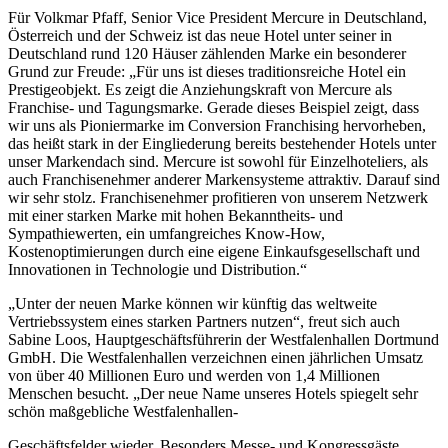
Für Volkmar Pfaff, Senior Vice President Mercure in Deutschland,
Österreich und der Schweiz ist das neue Hotel unter seiner in
Deutschland rund 120 Häuser zählenden Marke ein besonderer
Grund zur Freude: „Für uns ist dieses traditionsreiche Hotel ein
Prestigeobjekt. Es zeigt die Anziehungskraft von Mercure als
Franchise- und Tagungsmarke. Gerade dieses Beispiel zeigt, dass
wir uns als Pioniermarke im Conversion Franchising hervorheben,
das heißt stark in der Eingliederung bereits bestehender Hotels unter
unser Markendach sind. Mercure ist sowohl für Einzelhoteliers, als
auch Franchisenehmer anderer Markensysteme attraktiv. Darauf sind
wir sehr stolz. Franchisenehmer profitieren von unserem Netzwerk
mit einer starken Marke mit hohen Bekanntheits- und
Sympathiewerten, ein umfangreiches Know-How,
Kostenoptimierungen durch eine eigene Einkaufsgesellschaft und
Innovationen in Technologie und Distribution.“
„Unter der neuen Marke können wir künftig das weltweite
Vertriebssystem eines starken Partners nutzen“, freut sich auch
Sabine Loos, Hauptgeschäftsführerin der Westfalenhallen Dortmund
GmbH. Die Westfalenhallen verzeichnen einen jährlichen Umsatz
von über 40 Millionen Euro und werden von 1,4 Millionen
Menschen besucht. „Der neue Name unseres Hotels spiegelt sehr
schön maßgebliche Westfalenhallen-
Geschäftsfelder wieder. Besonders Messe- und Kongressgäste