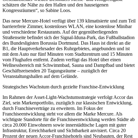
schätzen die Nähe zu den Hallen und den hauseigenen
Kongressräumen“, so Sabine Loos.
Das neue Mercure-Hotel verfügt über 139 klimatisierte und zum Teil
barrierefreie Zimmer, kostenloses WLAN, eine kostenlose Minibar
und verschiedene Restaurants. Auf der gegenüberliegenden
Straßenseite befindet sich der Signal-Iduna-Park, das Fußballstadion
des Bundesligisten Borussia Dortmund. Das Haus ist direkt an die
B1, die Hauptverkehrsader des Ruhrgebietes, angebunden und ist
mit dem Auto nur fünf Minuten vom Stadtzentrum und 15 Minuten
vom Flughafen entfernt. Zudem verfügt das Hotel über einen
Wellnessbereich mit Schwimmbad, Sauna und Dampfbad und bietet
Geschäftsreisenden 20 Tagungsräume – zuzüglich der
Veranstaltungshallen auf dem Gelände.
Strategisches Wachstum durch gezielte Franchise-Entwicklung
Im Rahmen der Asset-Light-Wachstumsstrategie verfolgt Accor das
Ziel, sein Markenportfolio, zuzüglich zur klassischen Entwicklung,
durch Franchiseverträge zu erweitern. Im Fokus der
Franchiseentwicklung steht vor allem die Marke Mercure. Als
wichtigste Standorte für die Franchiseentwicklung werden Städte ab
circa 20.000 Einwohnern sowie innerstädtische Lagen mit guter
Infrastruktur, Erreichbarkeit und Sichtbarkeit anvisiert. Circa 20
Prozent der neuen Accor-Franchisehotels sind Neubauten, der Rest