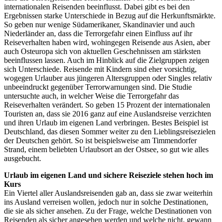
internationalen Reisenden beeinflusst. Dabei gibt es bei den
Ergebnissen starke Unterschiede in Bezug auf die Herkunftsmärkte.
So geben nur wenige Südamerikaner, Skandinavier und auch
Niederländer an, dass die Terrorgefahr einen Einfluss auf ihr
Reiseverhalten haben wird, wohingegen Reisende aus Asien, aber
auch Osteuropa sich von aktuellen Geschehnissen am stärksten
beeinflussen lassen. Auch im Hinblick auf die Zielgruppen zeigen
sich Unterschiede. Reisende mit Kindern sind eher vorsichtig,
wogegen Urlauber aus jüngeren Altersgruppen oder Singles relativ
unbeeindruckt gegenüber Terrorwarnungen sind. Die Studie
untersuchte auch, in welcher Weise die Terrorgefahr das
Reiseverhalten verändert. So geben 15 Prozent der internationalen
Touristen an, dass sie 2016 ganz auf eine Auslandsreise verzichten
und ihren Urlaub im eigenen Land verbringen. Bestes Beispiel ist
Deutschland, das diesen Sommer weiter zu den Lieblingsreisezielen
der Deutschen gehört. So ist beispielsweise am Timmendorfer
Strand, einem beliebten Urlaubsort an der Ostsee, so gut wie alles
ausgebucht.
Urlaub im eigenen Land und sichere Reiseziele stehen hoch im
Kurs
Ein Viertel aller Auslandsreisenden gab an, dass sie zwar weiterhin
ins Ausland verreisen wollen, jedoch nur in solche Destinationen,
die sie als sicher ansehen. Zu der Frage, welche Destinationen von
Reisenden als sicher angesehen werden und welche nicht, gewann