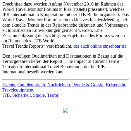
Ergebnisse dazu werden Anfang November 2016 im Rahmen des
World Travel Monitor Forums in Pisa (Italien) präsentiert, welches
IPK International in Kooperation mit der ITB Berlin organisiert. Das
World Travel Monitor Forum ist ein exklusives Insider-Meeting, bei
dem aktuelle Trends in der Reisebranche diskutiert und Vorhersagen
zu touristischen Entwicklungen gemacht werden. Eine
Zusammenfassung der wichtigsten Ergebnisse des Forums werden
im Rahmen des „ITB World
Travel Trends Reports“ veröffentlicht
, der auch online einsehbar ist
Den jeweiligen Quellmärkten und Destinationen in Bezug auf die
Terrorgefahren liefert der Report „The Impact of Current Terror
Threats on International Travel Behaviour“, der bei IPK
International bestellt werden kann.
Events
,
Familienurlaub
,
Nachrichten
,
People & Gossip
,
Reiserecht
,
Travelequipment
ITB
,
Sicherheit
,
Studie
,
Terror