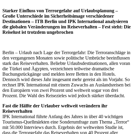
Starker Einfluss von Terrorgefahr auf Urlaubsplanung –
Große Unterschiede im Sicherheitsimage verschiedener
Destinationen – ITB Berlin und IPK International analysieren
die globalen Veränderungen im Reiseverhalten – Fest steht: Die
Reiselust ist trotzdem ungebrochen
Berlin – Urlaub nach Lage der Terrorgefahr: Die Terroranschläge in
den vergangenen Monaten sowie politische Umbrüche beeinflussen
stark das Reiseverhalten. Beliebte Urlaubsdestinationen, allen voran
die Türkei und Ägypten, verzeichnen teilweise dramatische
Buchungsrückgänge und melden leere Betten in den Hotels.
Dennoch wird dieses Jahr insgesamt mehr gereist als im Vorjahr. So
rechnet IPK International mit einem Zuwachs an Auslandsreisen bei
den Europäern von zwei Prozent und weltweit sogar von drei
Prozent. Die Wahl des Reisezieles wird jedoch stärker überdacht.
Fast die Hälfte der Urlauber weltweit verändern ihr
Reiseverhalten
IPK International führte Anfang des Jahres in über 40 wichtigen
Tourismus-Quellmärkten eine Sonderumfrage zum Thema „Terror“
mit 50.000 Interviews durch. Ergebnis der weltweiten Studie ist,
dass die Terrorgefahr das Reiseverhalten von 40 Prozent aller