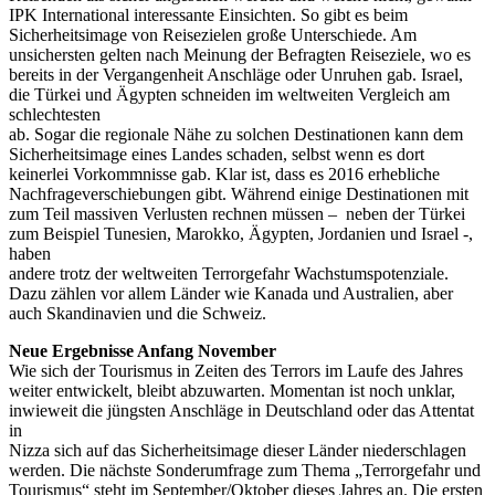
IPK International interessante Einsichten. So gibt es beim
Sicherheitsimage von Reisezielen große Unterschiede. Am
unsichersten gelten nach Meinung der Befragten Reiseziele, wo es
bereits in der Vergangenheit Anschläge oder Unruhen gab. Israel,
die Türkei und Ägypten schneiden im weltweiten Vergleich am
schlechtesten
ab. Sogar die regionale Nähe zu solchen Destinationen kann dem
Sicherheitsimage eines Landes schaden, selbst wenn es dort
keinerlei Vorkommnisse gab. Klar ist, dass es 2016 erhebliche
Nachfrageverschiebungen gibt. Während einige Destinationen mit
zum Teil massiven Verlusten rechnen müssen – neben der Türkei
zum Beispiel Tunesien, Marokko, Ägypten, Jordanien und Israel -,
haben
andere trotz der weltweiten Terrorgefahr Wachstumspotenziale.
Dazu zählen vor allem Länder wie Kanada und Australien, aber
auch Skandinavien und die Schweiz.
Neue Ergebnisse Anfang November
Wie sich der Tourismus in Zeiten des Terrors im Laufe des Jahres
weiter entwickelt, bleibt abzuwarten. Momentan ist noch unklar,
inwieweit die jüngsten Anschläge in Deutschland oder das Attentat
in
Nizza sich auf das Sicherheitsimage dieser Länder niederschlagen
werden. Die nächste Sonderumfrage zum Thema „Terrorgefahr und
Tourismus“ steht im September/Oktober dieses Jahres an. Die ersten