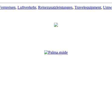
Fernreisen
,
Luftverkehr
,
Reisezusatzleistungen
,
Travelequipment
,
Umwe