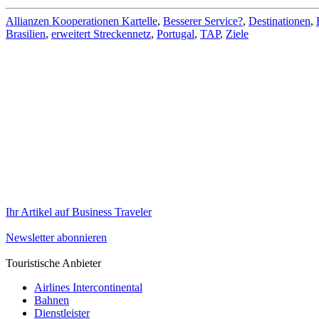
Allianzen Kooperationen Kartelle
,
Besserer Service?
,
Destinationen
,
Brasilien
,
erweitert Streckennetz
,
Portugal
,
TAP
,
Ziele
Ihr Artikel auf Business Traveler
Newsletter abonnieren
Touristische Anbieter
Airlines Intercontinental
Bahnen
Dienstleister