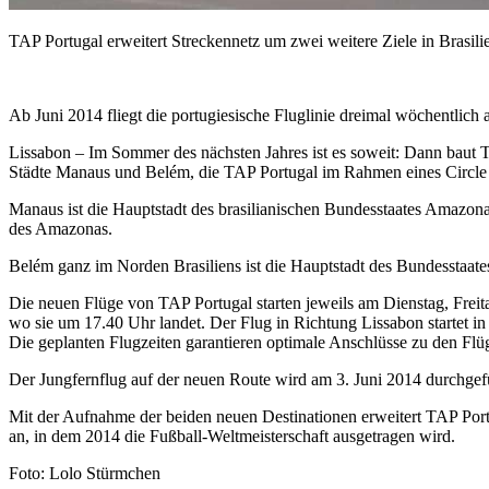
TAP Portugal erweitert Streckennetz um zwei weitere Ziele in Brasili
Ab Juni 2014 fliegt die portugiesische Fluglinie dreimal wöchentli
Lissabon – Im Sommer des nächsten Jahres ist es soweit: Dann baut 
Städte Manaus und Belém, die TAP Portugal im Rahmen eines Circle 
Manaus ist die Hauptstadt des brasilianischen Bundesstaates Amazona
des Amazonas.
Belém ganz im Norden Brasiliens ist die Hauptstadt des Bundesstaate
Die neuen Flüge von TAP Portugal starten jeweils am Dienstag, Frei
wo sie um 17.40 Uhr landet. Der Flug in Richtung Lissabon startet i
Die geplanten Flugzeiten garantieren optimale Anschlüsse zu den F
Der Jungfernflug auf der neuen Route wird am 3. Juni 2014 durchgef
Mit der Aufnahme der beiden neuen Destinationen erweitert TAP Portu
an, in dem 2014 die Fußball-Weltmeisterschaft ausgetragen wird.
Foto: Lolo Stürmchen