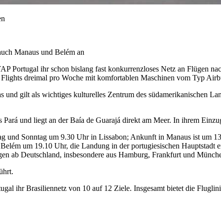
en
ch auch Manaus und Belém an
TAP Portugal ihr schon bislang fast konkurrenzloses Netz an Flügen na
Flights dreimal pro Woche mit komfortablen Maschinen vom Typ Airbus
s und gilt als wichtiges kulturelles Zentrum des südamerikanischen L
s Pará und liegt an der Baía de Guarajá direkt am Meer. In ihrem Einz
tag und Sonntag um 9.30 Uhr in Lissabon; Ankunft in Manaus ist um 1
n Belém um 19.10 Uhr, die Landung in der portugiesischen Hauptstadt e
lügen ab Deutschland, insbesondere aus Hamburg, Frankfurt und Münch
ührt.
gal ihr Brasiliennetz von 10 auf 12 Ziele. Insgesamt bietet die Flugl