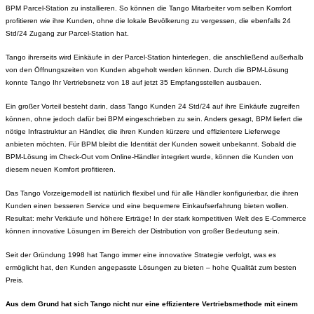
BPM Parcel-Station zu installieren. So können die Tango Mitarbeiter vom selben Komfort
profitieren wie ihre Kunden, ohne die lokale Bevölkerung zu vergessen, die ebenfalls 24
Std/24 Zugang zur Parcel-Station hat.
Tango ihrerseits wird Einkäufe in der Parcel-Station hinterlegen, die anschließend außerhalb
von den Öffnungszeiten von Kunden abgeholt werden können. Durch die BPM-Lösung
konnte Tango Ihr Vertriebsnetz von 18 auf jetzt 35 Empfangsstellen ausbauen.
Ein großer Vorteil besteht darin, dass Tango Kunden 24 Std/24 auf ihre Einkäufe zugreifen
können, ohne jedoch dafür bei BPM eingeschrieben zu sein. Anders gesagt, BPM liefert die
nötige Infrastruktur an Händler, die ihren Kunden kürzere und effizientere Lieferwege
anbieten möchten. Für BPM bleibt die Identität der Kunden soweit unbekannt. Sobald die
BPM-Lösung im Check-Out vom Online-Händler integriert wurde, können die Kunden von
diesem neuen Komfort profitieren.
Das Tango Vorzeigemodell ist natürlich flexibel und für alle Händler konfigurierbar, die ihren
Kunden einen besseren Service und eine bequemere Einkaufserfahrung bieten wollen.
Resultat: mehr Verkäufe und höhere Erträge!
In der stark kompetitiven Welt
des E-Commerce
können innovative Lösungen im Bereich der Distribution von großer Bedeutung sein.
Seit der Gründung 1998 hat Tango immer eine innovative Strategie verfolgt, was es
ermöglicht hat, den Kunden angepasste Lösungen zu bieten – hohe Qualität zum besten
Preis.
Aus dem Grund hat sich Tango nicht nur eine effizientere Vertriebsmethode mit einem