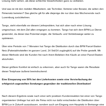
Lösung mehr sehen, als diese schlechte Gewohnheiten ganz zu verbieten.
Und was ist mit den mobilen Mitarbeitern, wie Techniker, Vertreter oder Berater, die selten den
Firmensitz betreten? Das gleiche gilt für alle diejenige die nur über das Wochenende nach
Luxemburg zurückkehren.
Tango, steht ebenfalls vor diesem Lieferproblem, hat sich aber nach einer Lösung
umgeschaut, mit dem Ziel allen entgegen zu kommen. Tango hat sich dem BPM-Lux Dienst
gewendet, da dieser das Potential zeigte, die Verkaufs- und Vertriebswege weiter zu
optimieren.
Über eine Periode von 7 Monaten hat Tango die Distribution durch das BPM Parcel-Station
Netz (Paketabholstellen im ganzen Land, 24 Std/24 zugänglich) auf die Probe gestellt. Mit
dieser Methode sind die Kunden frei nach ihrem Belieben ihre Käufe an einer Parcel-Station
abzuholen.
Dieser größere Komfort ist einfach zu erkennen, aber auch für Tango waren die Resultate
dieser Testphase äußerst beeindruckend:
Eine Einsparung von 50% bei den Lieferkosten sowie eine Vervierfachung der
erfolgreich zugestellten Sendungen gegenüber der traditionellen Distribution!
Nach diesem Ergebnis sowie nach einer sehr positiven Kundenreaktion bei einer von Tango
organisierten Umfrage hat sich die Firma nicht nur dafür entschieden die Distribution über
BPM-Lux in Zukunft auszubauen, sondern auch am Eingang vom Hauptsitz in Bertrange eine