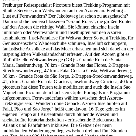
13.11.2019
Freiburger Reisespezialist Picotours bietet Trekking-Programm mit
Shuttle-Service zum Weitwandern auf den Azoren an. Freiburg -
Lust auf Fernwandern? Der Jakobsweg ist schon zu ausgelatscht?
Dann sind die neu erschlossenen "Grand Rotas", die großen Routen
auf den Azoren die richtige Wahl. Sie können einzelne Inseln
umrunden oder Weitwandern und Inselhüpfen auf den Azoren
kombinieren. Insel-Paradiese für Weitwanderer So geht Trekking für
Genussmenschen: Wanderschuhe schnüren, Inselluft schnuppern,
fantastische Ausblicke auf das Meer erhaschen und sich dabei an der
ursprünglichen Vulkanlandschaft erfreuen. Auf den Azoren gibt es
fünf offizielle Weitwanderwege (GR): - Grande Rota de Santa
Maria, Inselrundweg, 78 km - Grande Rota das Flores, 2-Etappen-
Streckenwanderweg, 47 km - Faial Costa a Costa, Weitwanderweg,
36 km - Grande Rota de São Jorge, 2-Etappen-Streckenwanderweg,
41,5 km - Grande Rota da Graciosa, Inselrundweg Graciosa, 40 km
picotours hat diese Touren teils modifiziert und auch die Inseln Sao
Miguel und Pico mit dem höchsten Gipfel Portugals ins Programm
aufgenommen. Fernwanderfans wählen zwischen drei Azoren-
Trekkingreisen: "Wandern ohne Gepäck. Azoren-Inselhüpfen auf
Faial, Pico und Sao Jorge" heißt eine davon. 16 Tage geht es im
eigenen Tempo auf Küstentrails durch blühende Wiesen und
spektakuläre Kraterlandschaften - erfrischende Badepausen im
Atlantik und Fährfahrten inklusive. Die Gehzeit der neun
individuellen Wanderungen liegt zwischen drei und fünf Stunden