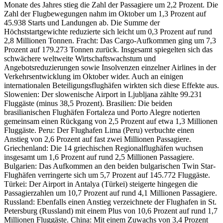
Monate des Jahres stieg die Zahl der Passagiere um 2,2 Prozent. Die
Zahl der Flugbewegungen nahm im Oktober um 1,3 Prozent auf
45.938 Starts und Landungen ab. Die Summe der
Höchststartgewichte reduzierte sich leicht um 0,3 Prozent auf rund
2,8 Millionen Tonnen. Fracht: Das Cargo-Aufkommen ging um 7,3
Prozent auf 179.273 Tonnen zurück. Insgesamt spiegelten sich das
schwächere weltweite Wirtschaftswachstum und
Angebotsreduzierungen sowie Insolvenzen einzelner Airlines in der
Verkehrsentwicklung im Oktober wider. Auch an einigen
internationalen Beteiligungsflughäfen wirkten sich diese Effekte aus.
Slowenien: Der slowenische Airport in Ljubljana zählte 99.231
Fluggäste (minus 38,5 Prozent). Brasilien: Die beiden
brasilianischen Flughäfen Fortaleza und Porto Alegre notierten
gemeinsam einen Rückgang von 2,5 Prozent auf etwa 1,3 Millionen
Fluggäste. Peru: Der Flughafen Lima (Peru) verbuchte einen
Anstieg von 2,6 Prozent auf fast zwei Millionen Passagiere.
Griechenland: Die 14 griechischen Regionalflughäfen wuchsen
insgesamt um 1,6 Prozent auf rund 2,5 Millionen Passagiere.
Bulgarien: Das Aufkommen an den beiden bulgarischen Twin Star-
Flughäfen verringerte sich um 5,7 Prozent auf 145.772 Fluggäste.
Türkei: Der Airport in Antalya (Türkei) steigerte hingegen die
Passagierzahlen um 10,7 Prozent auf rund 4,1 Millionen Passagiere.
Russland: Ebenfalls einen Anstieg verzeichnete der Flughafen in St.
Petersburg (Russland) mit einem Plus von 10,6 Prozent auf rund 1,7
Millionen Fluggäste. China: Mit einem Zuwachs von 3,4 Prozent