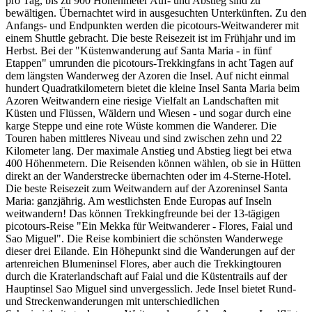
pro Tag, bis zu 900 Höhenmeter Auf- und Abstieg sind zu
bewältigen. Übernachtet wird in ausgesuchten Unterkünften. Zu den
Anfangs- und Endpunkten werden die picotours-Weitwanderer mit
einem Shuttle gebracht. Die beste Reisezeit ist im Frühjahr und im
Herbst. Bei der "Küstenwanderung auf Santa Maria - in fünf
Etappen" umrunden die picotours-Trekkingfans in acht Tagen auf
dem längsten Wanderweg der Azoren die Insel. Auf nicht einmal
hundert Quadratkilometern bietet die kleine Insel Santa Maria beim
Azoren Weitwandern eine riesige Vielfalt an Landschaften mit
Küsten und Flüssen, Wäldern und Wiesen - und sogar durch eine
karge Steppe und eine rote Wüste kommen die Wanderer. Die
Touren haben mittleres Niveau und sind zwischen zehn und 22
Kilometer lang. Der maximale Anstieg und Abstieg liegt bei etwa
400 Höhenmetern. Die Reisenden können wählen, ob sie in Hütten
direkt an der Wanderstrecke übernachten oder im 4-Sterne-Hotel.
Die beste Reisezeit zum Weitwandern auf der Azoreninsel Santa
Maria: ganzjährig. Am westlichsten Ende Europas auf Inseln
weitwandern! Das können Trekkingfreunde bei der 13-tägigen
picotours-Reise "Ein Mekka für Weitwanderer - Flores, Faial und
Sao Miguel". Die Reise kombiniert die schönsten Wanderwege
dieser drei Eilande. Ein Höhepunkt sind die Wanderungen auf der
artenreichen Blumeninsel Flores, aber auch die Trekkingtouren
durch die Kraterlandschaft auf Faial und die Küstentrails auf der
Hauptinsel Sao Miguel sind unvergesslich. Jede Insel bietet Rund-
und Streckenwanderungen mit unterschiedlichen