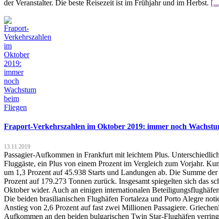
der Veranstalter. Die beste Reisezeit ist im Frühjahr und im Herbst.
[..
Fraport-Verkehrszahlen im Oktober 2019: immer noch Wachstu
13.11.2019
Passagier-Aufkommen in Frankfurt mit leichtem Plus. Unterschiedlich
Fluggäste, ein Plus von einem Prozent im Vergleich zum Vorjahr. Ku
um 1,3 Prozent auf 45.938 Starts und Landungen ab. Die Summe der 
Prozent auf 179.273 Tonnen zurück. Insgesamt spiegelten sich das s
Oktober wider. Auch an einigen internationalen Beteiligungsflughäfen
Die beiden brasilianischen Flughäfen Fortaleza und Porto Alegre not
Anstieg von 2,6 Prozent auf fast zwei Millionen Passagiere. Grieche
Aufkommen an den beiden bulgarischen Twin Star-Flughäfen verringert