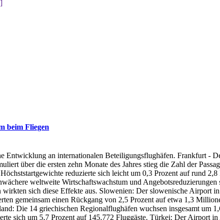
.]
m beim Fliegen
e Entwicklung an internationalen Beteiligungsflughäfen. Frankfurt - D
muliert über die ersten zehn Monate des Jahres stieg die Zahl der Pas
Höchststartgewichte reduzierte sich leicht um 0,3 Prozent auf rund 
chwächere weltweite Wirtschaftswachstum und Angebotsreduzierungen s
 wirkten sich diese Effekte aus. Slowenien: Der slowenische Airport in 
ierten gemeinsam einen Rückgang von 2,5 Prozent auf etwa 1,3 Million
nland: Die 14 griechischen Regionalflughäfen wuchsen insgesamt um 1,6
e sich um 5,7 Prozent auf 145.772 Fluggäste. Türkei: Der Airport in 