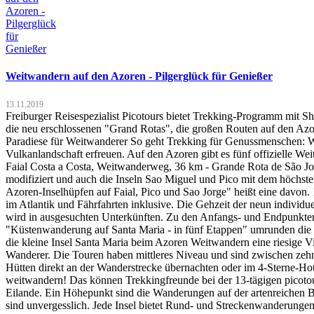
Weitwandern auf den Azoren - Pilgerglück für Genießer
13.11.2019
Freiburger Reisespezialist Picotours bietet Trekking-Programm mit 
die neu erschlossenen "Grand Rotas", die großen Routen auf den Azo
Paradiese für Weitwanderer So geht Trekking für Genussmenschen: Wa
Vulkanlandschaft erfreuen. Auf den Azoren gibt es fünf offizielle 
Faial Costa a Costa, Weitwanderweg, 36 km - Grande Rota de São Jo
modifiziert und auch die Inseln Sao Miguel und Pico mit dem höch
Azoren-Inselhüpfen auf Faial, Pico und Sao Jorge" heißt eine davon.
im Atlantik und Fährfahrten inklusive. Die Gehzeit der neun individ
wird in ausgesuchten Unterkünften. Zu den Anfangs- und Endpunkten w
"Küstenwanderung auf Santa Maria - in fünf Etappen" umrunden die p
die kleine Insel Santa Maria beim Azoren Weitwandern eine riesige 
Wanderer. Die Touren haben mittleres Niveau und sind zwischen zeh
Hütten direkt an der Wanderstrecke übernachten oder im 4-Sterne-Hot
weitwandern! Das können Trekkingfreunde bei der 13-tägigen picotou
Eilande. Ein Höhepunkt sind die Wanderungen auf der artenreichen Bl
sind unvergesslich. Jede Insel bietet Rund- und Streckenwanderunge