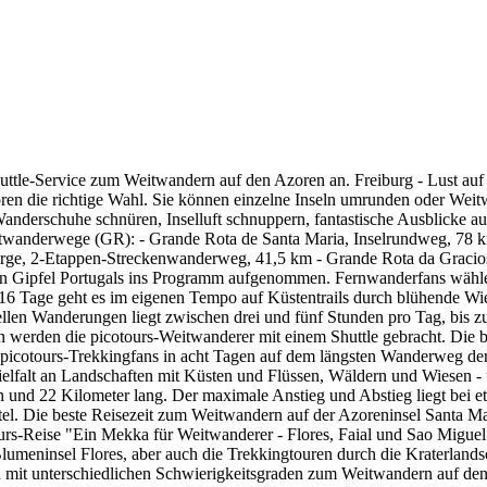
Shuttle-Service zum Weitwandern auf den Azoren an. Freiburg - Lust a
ren die richtige Wahl. Sie können einzelne Inseln umrunden oder Weit
nderschuhe schnüren, Inselluft schnuppern, fantastische Ausblicke au
Weitwanderwege (GR): - Grande Rota de Santa Maria, Inselrundweg, 78
rge, 2-Etappen-Streckenwanderweg, 41,5 km - Grande Rota da Graciosa,
sten Gipfel Portugals ins Programm aufgenommen. Fernwanderfans wäh
 16 Tage geht es im eigenen Tempo auf Küstentrails durch blühende Wi
uellen Wanderungen liegt zwischen drei und fünf Stunden pro Tag, bis
erden die picotours-Weitwanderer mit einem Shuttle gebracht. Die bes
icotours-Trekkingfans in acht Tagen auf dem längsten Wanderweg der A
Vielfalt an Landschaften mit Küsten und Flüssen, Wäldern und Wiesen 
n und 22 Kilometer lang. Der maximale Anstieg und Abstieg liegt bei 
el. Die beste Reisezeit zum Weitwandern auf der Azoreninsel Santa Ma
rs-Reise "Ein Mekka für Weitwanderer - Flores, Faial und Sao Miguel
umeninsel Flores, aber auch die Trekkingtouren durch die Kraterlandsc
n mit unterschiedlichen Schwierigkeitsgraden zum Weitwandern auf den