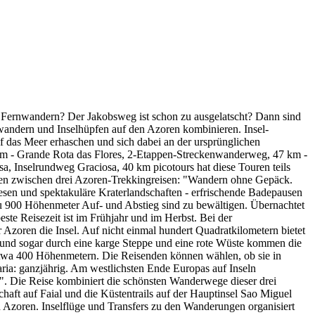
uf Fernwandern? Der Jakobsweg ist schon zu ausgelatscht? Dann sind
wandern und Inselhüpfen auf den Azoren kombinieren. Insel-
f das Meer erhaschen und sich dabei an der ursprünglichen
 km - Grande Rota das Flores, 2-Etappen-Streckenwanderweg, 47 km -
 Inselrundweg Graciosa, 40 km picotours hat diese Touren teils
len zwischen drei Azoren-Trekkingreisen: "Wandern ohne Gepäck.
esen und spektakuläre Kraterlandschaften - erfrischende Badepausen
 zu 900 Höhenmeter Auf- und Abstieg sind zu bewältigen. Übernachtet
te Reisezeit ist im Frühjahr und im Herbst. Bei der
zoren die Insel. Auf nicht einmal hundert Quadratkilometern bietet
- und sogar durch eine karge Steppe und eine rote Wüste kommen die
etwa 400 Höhenmetern. Die Reisenden können wählen, ob sie in
ria: ganzjährig. Am westlichsten Ende Europas auf Inseln
". Die Reise kombiniert die schönsten Wanderwege dieser drei
haft auf Faial und die Küstentrails auf der Hauptinsel Sao Miguel
 Azoren. Inselflüge und Transfers zu den Wanderungen organisiert