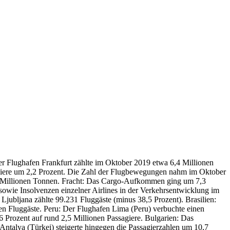
er Flughafen Frankfurt zählte im Oktober 2019 etwa 6,4 Millionen
sagiere um 2,2 Prozent. Die Zahl der Flugbewegungen nahm im Oktober
2,8 Millionen Tonnen. Fracht: Das Cargo-Aufkommen ging um 7,3
owie Insolvenzen einzelner Airlines in der Verkehrsentwicklung im
Ljubljana zählte 99.231 Fluggäste (minus 38,5 Prozent). Brasilien:
en Fluggäste. Peru: Der Flughafen Lima (Peru) verbuchte einen
 Prozent auf rund 2,5 Millionen Passagiere. Bulgarien: Das
Antalya (Türkei) steigerte hingegen die Passagierzahlen um 10,7