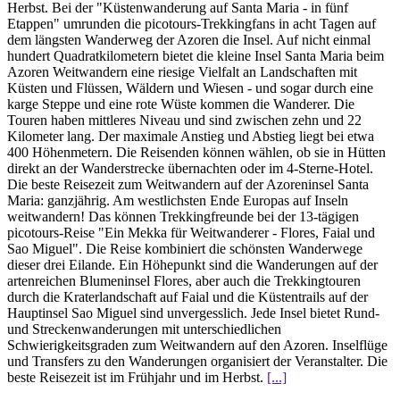
Herbst. Bei der "Küstenwanderung auf Santa Maria - in fünf
Etappen" umrunden die picotours-Trekkingfans in acht Tagen auf
dem längsten Wanderweg der Azoren die Insel. Auf nicht einmal
hundert Quadratkilometern bietet die kleine Insel Santa Maria beim
Azoren Weitwandern eine riesige Vielfalt an Landschaften mit
Küsten und Flüssen, Wäldern und Wiesen - und sogar durch eine
karge Steppe und eine rote Wüste kommen die Wanderer. Die
Touren haben mittleres Niveau und sind zwischen zehn und 22
Kilometer lang. Der maximale Anstieg und Abstieg liegt bei etwa
400 Höhenmetern. Die Reisenden können wählen, ob sie in Hütten
direkt an der Wanderstrecke übernachten oder im 4-Sterne-Hotel.
Die beste Reisezeit zum Weitwandern auf der Azoreninsel Santa
Maria: ganzjährig. Am westlichsten Ende Europas auf Inseln
weitwandern! Das können Trekkingfreunde bei der 13-tägigen
picotours-Reise "Ein Mekka für Weitwanderer - Flores, Faial und
Sao Miguel". Die Reise kombiniert die schönsten Wanderwege
dieser drei Eilande. Ein Höhepunkt sind die Wanderungen auf der
artenreichen Blumeninsel Flores, aber auch die Trekkingtouren
durch die Kraterlandschaft auf Faial und die Küstentrails auf der
Hauptinsel Sao Miguel sind unvergesslich. Jede Insel bietet Rund-
und Streckenwanderungen mit unterschiedlichen
Schwierigkeitsgraden zum Weitwandern auf den Azoren. Inselflüge
und Transfers zu den Wanderungen organisiert der Veranstalter. Die
beste Reisezeit ist im Frühjahr und im Herbst.
[...]