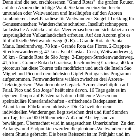
Dann sind die neu erschlossenen "Grand Rotas", die großen Routen
auf den Azoren die richtige Wahl. Sie können einzelne Inseln
umrunden oder Weitwandern und Inselhüpfen auf den Azoren
kombinieren. Insel-Paradiese für Weitwanderer So geht Trekking für
Genussmenschen: Wanderschuhe schnüren, Inselluft schnuppern,
fantastische Ausblicke auf das Meer erhaschen und sich dabei an der
ursprünglichen Vulkanlandschaft erfreuen. Auf den Azoren gibt es
fünf offizielle Weitwanderwege (GR): - Grande Rota de Santa
Maria, Inselrundweg, 78 km - Grande Rota das Flores, 2-Etappen-
Streckenwanderweg, 47 km - Faial Costa a Costa, Weitwanderweg,
36 km - Grande Rota de São Jorge, 2-Etappen-Streckenwanderweg,
41,5 km - Grande Rota da Graciosa, Inselrundweg Graciosa, 40 km
picotours hat diese Touren teils modifiziert und auch die Inseln Sao
Miguel und Pico mit dem höchsten Gipfel Portugals ins Programm
aufgenommen. Fernwanderfans wählen zwischen drei Azoren-
Trekkingreisen: "Wandern ohne Gepäck. Azoren-Inselhüpfen auf
Faial, Pico und Sao Jorge" heißt eine davon. 16 Tage geht es im
eigenen Tempo auf Küstentrails durch blühende Wiesen und
spektakuläre Kraterlandschaften - erfrischende Badepausen im
Atlantik und Fährfahrten inklusive. Die Gehzeit der neun
individuellen Wanderungen liegt zwischen drei und fünf Stunden
pro Tag, bis zu 900 Höhenmeter Auf- und Abstieg sind zu
bewältigen. Übernachtet wird in ausgesuchten Unterkünften. Zu den
Anfangs- und Endpunkten werden die picotours-Weitwanderer mit
einem Shuttle gebracht. Die beste Reisezeit ist im Frühjahr und im