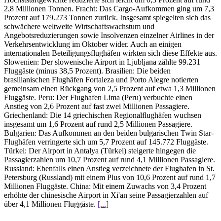
2,8 Millionen Tonnen. Fracht: Das Cargo-Aufkommen ging um 7,3
Prozent auf 179.273 Tonnen zurück. Insgesamt spiegelten sich das
schwächere weltweite Wirtschaftswachstum und
Angebotsreduzierungen sowie Insolvenzen einzelner Airlines in der
Verkehrsentwicklung im Oktober wider. Auch an einigen
internationalen Beteiligungsflughäfen wirkten sich diese Effekte aus.
Slowenien: Der slowenische Airport in Ljubljana zählte 99.231
Fluggäste (minus 38,5 Prozent). Brasilien: Die beiden
brasilianischen Flughäfen Fortaleza und Porto Alegre notierten
gemeinsam einen Rückgang von 2,5 Prozent auf etwa 1,3 Millionen
Fluggäste. Peru: Der Flughafen Lima (Peru) verbuchte einen
Anstieg von 2,6 Prozent auf fast zwei Millionen Passagiere.
Griechenland: Die 14 griechischen Regionalflughäfen wuchsen
insgesamt um 1,6 Prozent auf rund 2,5 Millionen Passagiere.
Bulgarien: Das Aufkommen an den beiden bulgarischen Twin Star-
Flughäfen verringerte sich um 5,7 Prozent auf 145.772 Fluggäste.
Türkei: Der Airport in Antalya (Türkei) steigerte hingegen die
Passagierzahlen um 10,7 Prozent auf rund 4,1 Millionen Passagiere.
Russland: Ebenfalls einen Anstieg verzeichnete der Flughafen in St.
Petersburg (Russland) mit einem Plus von 10,6 Prozent auf rund 1,7
Millionen Fluggäste. China: Mit einem Zuwachs von 3,4 Prozent
erhöhte der chinesische Airport in Xi'an seine Passagierzahlen auf
über 4,1 Millionen Fluggäste.
[...]