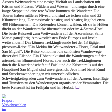
Azoren Weitwandern eine riesige Vielfalt an Landschaften mit
Küsten und Flüssen, Wäldern und Wiesen - und sogar durch eine
karge Steppe und eine rote Wüste kommen die Wanderer. Die
Touren haben mittleres Niveau und sind zwischen zehn und 22
Kilometer lang. Der maximale Anstieg und Abstieg liegt bei etwa
400 Höhenmetern. Die Reisenden können wählen, ob sie in Hütten
direkt an der Wanderstrecke übernachten oder im 4-Sterne-Hotel.
Die beste Reisezeit zum Weitwandern auf der Azoreninsel Santa
Maria: ganzjährig. Am westlichsten Ende Europas auf Inseln
weitwandern! Das können Trekkingfreunde bei der 13-tägigen
picotours-Reise "Ein Mekka für Weitwanderer - Flores, Faial und
Sao Miguel". Die Reise kombiniert die schönsten Wanderwege
dieser drei Eilande. Ein Höhepunkt sind die Wanderungen auf der
artenreichen Blumeninsel Flores, aber auch die Trekkingtouren
durch die Kraterlandschaft auf Faial und die Küstentrails auf der
Hauptinsel Sao Miguel sind unvergesslich. Jede Insel bietet Rund-
und Streckenwanderungen mit unterschiedlichen
Schwierigkeitsgraden zum Weitwandern auf den Azoren. Inselflüge
und Transfers zu den Wanderungen organisiert der Veranstalter. Die
beste Reisezeit ist im Frühjahr und im Herbst.
[...]