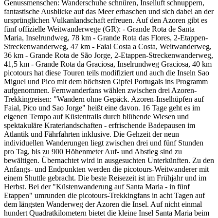
Genussmenschen: Wanderschuhe schnüren, Inselluft schnuppern,
fantastische Ausblicke auf das Meer erhaschen und sich dabei an der
ursprünglichen Vulkanlandschaft erfreuen. Auf den Azoren gibt es
fünf offizielle Weitwanderwege (GR): - Grande Rota de Santa
Maria, Inselrundweg, 78 km - Grande Rota das Flores, 2-Etappen-
Streckenwanderweg, 47 km - Faial Costa a Costa, Weitwanderweg,
36 km - Grande Rota de São Jorge, 2-Etappen-Streckenwanderweg,
41,5 km - Grande Rota da Graciosa, Inselrundweg Graciosa, 40 km
picotours hat diese Touren teils modifiziert und auch die Inseln Sao
Miguel und Pico mit dem höchsten Gipfel Portugals ins Programm
aufgenommen. Fernwanderfans wählen zwischen drei Azoren-
Trekkingreisen: "Wandern ohne Gepäck. Azoren-Inselhüpfen auf
Faial, Pico und Sao Jorge" heißt eine davon. 16 Tage geht es im
eigenen Tempo auf Küstentrails durch blühende Wiesen und
spektakuläre Kraterlandschaften - erfrischende Badepausen im
Atlantik und Fährfahrten inklusive. Die Gehzeit der neun
individuellen Wanderungen liegt zwischen drei und fünf Stunden
pro Tag, bis zu 900 Höhenmeter Auf- und Abstieg sind zu
bewältigen. Übernachtet wird in ausgesuchten Unterkünften. Zu den
Anfangs- und Endpunkten werden die picotours-Weitwanderer mit
einem Shuttle gebracht. Die beste Reisezeit ist im Frühjahr und im
Herbst. Bei der "Küstenwanderung auf Santa Maria - in fünf
Etappen" umrunden die picotours-Trekkingfans in acht Tagen auf
dem längsten Wanderweg der Azoren die Insel. Auf nicht einmal
hundert Quadratkilometern bietet die kleine Insel Santa Maria beim