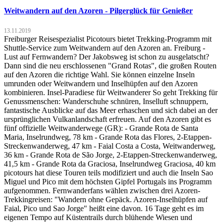
Weitwandern auf den Azoren - Pilgerglück für Genießer
13.11.2019
Freiburger Reisespezialist Picotours bietet Trekking-Programm mit
Shuttle-Service zum Weitwandern auf den Azoren an. Freiburg -
Lust auf Fernwandern? Der Jakobsweg ist schon zu ausgelatscht?
Dann sind die neu erschlossenen "Grand Rotas", die großen Routen
auf den Azoren die richtige Wahl. Sie können einzelne Inseln
umrunden oder Weitwandern und Inselhüpfen auf den Azoren
kombinieren. Insel-Paradiese für Weitwanderer So geht Trekking für
Genussmenschen: Wanderschuhe schnüren, Inselluft schnuppern,
fantastische Ausblicke auf das Meer erhaschen und sich dabei an der
ursprünglichen Vulkanlandschaft erfreuen. Auf den Azoren gibt es
fünf offizielle Weitwanderwege (GR): - Grande Rota de Santa
Maria, Inselrundweg, 78 km - Grande Rota das Flores, 2-Etappen-
Streckenwanderweg, 47 km - Faial Costa a Costa, Weitwanderweg,
36 km - Grande Rota de São Jorge, 2-Etappen-Streckenwanderweg,
41,5 km - Grande Rota da Graciosa, Inselrundweg Graciosa, 40 km
picotours hat diese Touren teils modifiziert und auch die Inseln Sao
Miguel und Pico mit dem höchsten Gipfel Portugals ins Programm
aufgenommen. Fernwanderfans wählen zwischen drei Azoren-
Trekkingreisen: "Wandern ohne Gepäck. Azoren-Inselhüpfen auf
Faial, Pico und Sao Jorge" heißt eine davon. 16 Tage geht es im
eigenen Tempo auf Küstentrails durch blühende Wiesen und