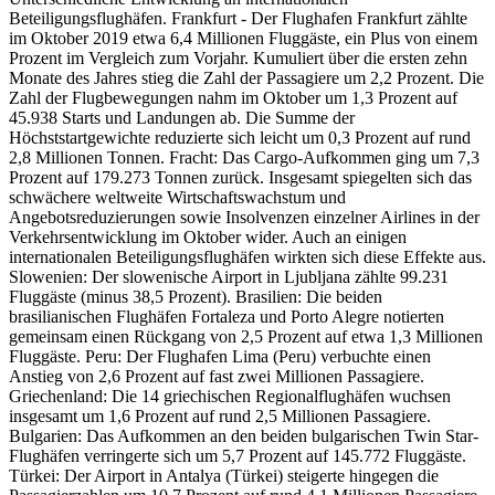
Beteiligungsflughäfen. Frankfurt - Der Flughafen Frankfurt zählte
im Oktober 2019 etwa 6,4 Millionen Fluggäste, ein Plus von einem
Prozent im Vergleich zum Vorjahr. Kumuliert über die ersten zehn
Monate des Jahres stieg die Zahl der Passagiere um 2,2 Prozent. Die
Zahl der Flugbewegungen nahm im Oktober um 1,3 Prozent auf
45.938 Starts und Landungen ab. Die Summe der
Höchststartgewichte reduzierte sich leicht um 0,3 Prozent auf rund
2,8 Millionen Tonnen. Fracht: Das Cargo-Aufkommen ging um 7,3
Prozent auf 179.273 Tonnen zurück. Insgesamt spiegelten sich das
schwächere weltweite Wirtschaftswachstum und
Angebotsreduzierungen sowie Insolvenzen einzelner Airlines in der
Verkehrsentwicklung im Oktober wider. Auch an einigen
internationalen Beteiligungsflughäfen wirkten sich diese Effekte aus.
Slowenien: Der slowenische Airport in Ljubljana zählte 99.231
Fluggäste (minus 38,5 Prozent). Brasilien: Die beiden
brasilianischen Flughäfen Fortaleza und Porto Alegre notierten
gemeinsam einen Rückgang von 2,5 Prozent auf etwa 1,3 Millionen
Fluggäste. Peru: Der Flughafen Lima (Peru) verbuchte einen
Anstieg von 2,6 Prozent auf fast zwei Millionen Passagiere.
Griechenland: Die 14 griechischen Regionalflughäfen wuchsen
insgesamt um 1,6 Prozent auf rund 2,5 Millionen Passagiere.
Bulgarien: Das Aufkommen an den beiden bulgarischen Twin Star-
Flughäfen verringerte sich um 5,7 Prozent auf 145.772 Fluggäste.
Türkei: Der Airport in Antalya (Türkei) steigerte hingegen die