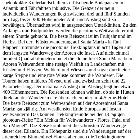
spektakuläre Kraterlandschaften - erfrischende Badepausen im
Atlantik und Fährfahrten inklusive. Die Gehzeit der neun
individuellen Wanderungen liegt zwischen drei und fünf Stunden
pro Tag, bis zu 900 Höhenmeter Auf- und Abstieg sind zu
bewältigen. Übernachtet wird in ausgesuchten Unterkünften. Zu den
Anfangs- und Endpunkten werden die picotours-Weitwanderer mit
einem Shuttle gebracht. Die beste Reisezeit ist im Frühjahr und im
Herbst. Bei der "Küstenwanderung auf Santa Maria - in fünf
Etappen" umrunden die picotours-Trekkingfans in acht Tagen auf
dem längsten Wanderweg der Azoren die Insel. Auf nicht einmal
hundert Quadratkilometern bietet die kleine Insel Santa Maria beim
Azoren Weitwandern eine riesige Vielfalt an Landschaften mit
Küsten und Flüssen, Wäldern und Wiesen - und sogar durch eine
karge Steppe und eine rote Wüste kommen die Wanderer. Die
Touren haben mittleres Niveau und sind zwischen zehn und 22
Kilometer lang. Der maximale Anstieg und Abstieg liegt bei etwa
400 Höhenmetern. Die Reisenden können wählen, ob sie in Hütten
direkt an der Wanderstrecke übernachten oder im 4-Sterne-Hotel.
Die beste Reisezeit zum Weitwandern auf der Azoreninsel Santa
Maria: ganzjährig. Am westlichsten Ende Europas auf Inseln
weitwandern! Das können Trekkingfreunde bei der 13-tägigen
picotours-Reise "Ein Mekka für Weitwanderer - Flores, Faial und
Sao Miguel". Die Reise kombiniert die schönsten Wanderwege
dieser drei Eilande. Ein Höhepunkt sind die Wanderungen auf der
artenreichen Blumeninsel Flores, aber auch die Trekkingtouren