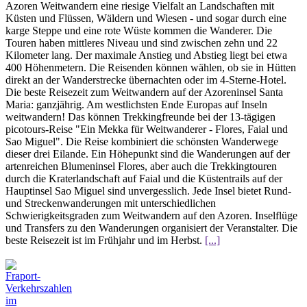
Azoren Weitwandern eine riesige Vielfalt an Landschaften mit
Küsten und Flüssen, Wäldern und Wiesen - und sogar durch eine
karge Steppe und eine rote Wüste kommen die Wanderer. Die
Touren haben mittleres Niveau und sind zwischen zehn und 22
Kilometer lang. Der maximale Anstieg und Abstieg liegt bei etwa
400 Höhenmetern. Die Reisenden können wählen, ob sie in Hütten
direkt an der Wanderstrecke übernachten oder im 4-Sterne-Hotel.
Die beste Reisezeit zum Weitwandern auf der Azoreninsel Santa
Maria: ganzjährig. Am westlichsten Ende Europas auf Inseln
weitwandern! Das können Trekkingfreunde bei der 13-tägigen
picotours-Reise "Ein Mekka für Weitwanderer - Flores, Faial und
Sao Miguel". Die Reise kombiniert die schönsten Wanderwege
dieser drei Eilande. Ein Höhepunkt sind die Wanderungen auf der
artenreichen Blumeninsel Flores, aber auch die Trekkingtouren
durch die Kraterlandschaft auf Faial und die Küstentrails auf der
Hauptinsel Sao Miguel sind unvergesslich. Jede Insel bietet Rund-
und Streckenwanderungen mit unterschiedlichen
Schwierigkeitsgraden zum Weitwandern auf den Azoren. Inselflüge
und Transfers zu den Wanderungen organisiert der Veranstalter. Die
beste Reisezeit ist im Frühjahr und im Herbst.
[...]