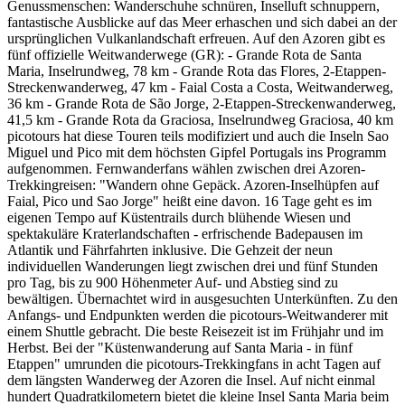
Genussmenschen: Wanderschuhe schnüren, Inselluft schnuppern,
fantastische Ausblicke auf das Meer erhaschen und sich dabei an der
ursprünglichen Vulkanlandschaft erfreuen. Auf den Azoren gibt es
fünf offizielle Weitwanderwege (GR): - Grande Rota de Santa
Maria, Inselrundweg, 78 km - Grande Rota das Flores, 2-Etappen-
Streckenwanderweg, 47 km - Faial Costa a Costa, Weitwanderweg,
36 km - Grande Rota de São Jorge, 2-Etappen-Streckenwanderweg,
41,5 km - Grande Rota da Graciosa, Inselrundweg Graciosa, 40 km
picotours hat diese Touren teils modifiziert und auch die Inseln Sao
Miguel und Pico mit dem höchsten Gipfel Portugals ins Programm
aufgenommen. Fernwanderfans wählen zwischen drei Azoren-
Trekkingreisen: "Wandern ohne Gepäck. Azoren-Inselhüpfen auf
Faial, Pico und Sao Jorge" heißt eine davon. 16 Tage geht es im
eigenen Tempo auf Küstentrails durch blühende Wiesen und
spektakuläre Kraterlandschaften - erfrischende Badepausen im
Atlantik und Fährfahrten inklusive. Die Gehzeit der neun
individuellen Wanderungen liegt zwischen drei und fünf Stunden
pro Tag, bis zu 900 Höhenmeter Auf- und Abstieg sind zu
bewältigen. Übernachtet wird in ausgesuchten Unterkünften. Zu den
Anfangs- und Endpunkten werden die picotours-Weitwanderer mit
einem Shuttle gebracht. Die beste Reisezeit ist im Frühjahr und im
Herbst. Bei der "Küstenwanderung auf Santa Maria - in fünf
Etappen" umrunden die picotours-Trekkingfans in acht Tagen auf
dem längsten Wanderweg der Azoren die Insel. Auf nicht einmal
hundert Quadratkilometern bietet die kleine Insel Santa Maria beim