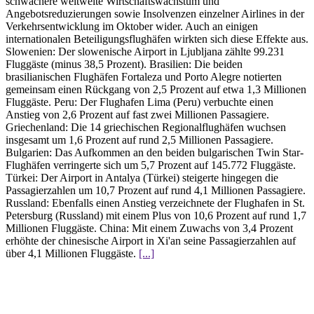
schwächere weltweite Wirtschaftswachstum und
Angebotsreduzierungen sowie Insolvenzen einzelner Airlines in der
Verkehrsentwicklung im Oktober wider. Auch an einigen
internationalen Beteiligungsflughäfen wirkten sich diese Effekte aus.
Slowenien: Der slowenische Airport in Ljubljana zählte 99.231
Fluggäste (minus 38,5 Prozent). Brasilien: Die beiden
brasilianischen Flughäfen Fortaleza und Porto Alegre notierten
gemeinsam einen Rückgang von 2,5 Prozent auf etwa 1,3 Millionen
Fluggäste. Peru: Der Flughafen Lima (Peru) verbuchte einen
Anstieg von 2,6 Prozent auf fast zwei Millionen Passagiere.
Griechenland: Die 14 griechischen Regionalflughäfen wuchsen
insgesamt um 1,6 Prozent auf rund 2,5 Millionen Passagiere.
Bulgarien: Das Aufkommen an den beiden bulgarischen Twin Star-
Flughäfen verringerte sich um 5,7 Prozent auf 145.772 Fluggäste.
Türkei: Der Airport in Antalya (Türkei) steigerte hingegen die
Passagierzahlen um 10,7 Prozent auf rund 4,1 Millionen Passagiere.
Russland: Ebenfalls einen Anstieg verzeichnete der Flughafen in St.
Petersburg (Russland) mit einem Plus von 10,6 Prozent auf rund 1,7
Millionen Fluggäste. China: Mit einem Zuwachs von 3,4 Prozent
erhöhte der chinesische Airport in Xi'an seine Passagierzahlen auf
über 4,1 Millionen Fluggäste.
[...]