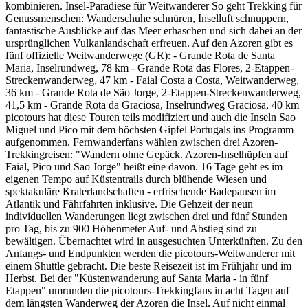
kombinieren. Insel-Paradiese für Weitwanderer So geht Trekking für
Genussmenschen: Wanderschuhe schnüren, Inselluft schnuppern,
fantastische Ausblicke auf das Meer erhaschen und sich dabei an der
ursprünglichen Vulkanlandschaft erfreuen. Auf den Azoren gibt es
fünf offizielle Weitwanderwege (GR): - Grande Rota de Santa
Maria, Inselrundweg, 78 km - Grande Rota das Flores, 2-Etappen-
Streckenwanderweg, 47 km - Faial Costa a Costa, Weitwanderweg,
36 km - Grande Rota de São Jorge, 2-Etappen-Streckenwanderweg,
41,5 km - Grande Rota da Graciosa, Inselrundweg Graciosa, 40 km
picotours hat diese Touren teils modifiziert und auch die Inseln Sao
Miguel und Pico mit dem höchsten Gipfel Portugals ins Programm
aufgenommen. Fernwanderfans wählen zwischen drei Azoren-
Trekkingreisen: "Wandern ohne Gepäck. Azoren-Inselhüpfen auf
Faial, Pico und Sao Jorge" heißt eine davon. 16 Tage geht es im
eigenen Tempo auf Küstentrails durch blühende Wiesen und
spektakuläre Kraterlandschaften - erfrischende Badepausen im
Atlantik und Fährfahrten inklusive. Die Gehzeit der neun
individuellen Wanderungen liegt zwischen drei und fünf Stunden
pro Tag, bis zu 900 Höhenmeter Auf- und Abstieg sind zu
bewältigen. Übernachtet wird in ausgesuchten Unterkünften. Zu den
Anfangs- und Endpunkten werden die picotours-Weitwanderer mit
einem Shuttle gebracht. Die beste Reisezeit ist im Frühjahr und im
Herbst. Bei der "Küstenwanderung auf Santa Maria - in fünf
Etappen" umrunden die picotours-Trekkingfans in acht Tagen auf
dem längsten Wanderweg der Azoren die Insel. Auf nicht einmal