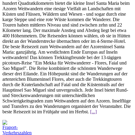
hundert Quadratkilometern bietet die kleine Insel Santa Maria beim
Azoren Weitwandern eine riesige Vielfalt an Landschaften mit
Küsten und Flüssen, Wäldern und Wiesen - und sogar durch eine
karge Steppe und eine rote Wüste kommen die Wanderer. Die
Touren haben mittleres Niveau und sind zwischen zehn und 22
Kilometer lang. Der maximale Anstieg und Abstieg liegt bei etwa
400 Höhenmetern. Die Reisenden können wählen, ob sie in Hütten
direkt an der Wanderstrecke übernachten oder im 4-Sterne-Hotel.
Die beste Reisezeit zum Weitwandern auf der Azoreninsel Santa
Maria: ganzjährig. Am westlichsten Ende Europas auf Inseln
weitwandern! Das können Trekkingfreunde bei der 13-tägigen
picotours-Reise "Ein Mekka für Weitwanderer - Flores, Faial und
Sao Miguel". Die Reise kombiniert die schönsten Wanderwege
dieser drei Eilande. Ein Höhepunkt sind die Wanderungen auf der
artenreichen Blumeninsel Flores, aber auch die Trekkingtouren
durch die Kraterlandschaft auf Faial und die Küstentrails auf der
Hauptinsel Sao Miguel sind unvergesslich. Jede Insel bietet Rund-
und Streckenwanderungen mit unterschiedlichen
Schwierigkeitsgraden zum Weitwandern auf den Azoren. Inselflüge
und Transfers zu den Wanderungen organisiert der Veranstalter. Die
beste Reisezeit ist im Frühjahr und im Herbst.
[...]