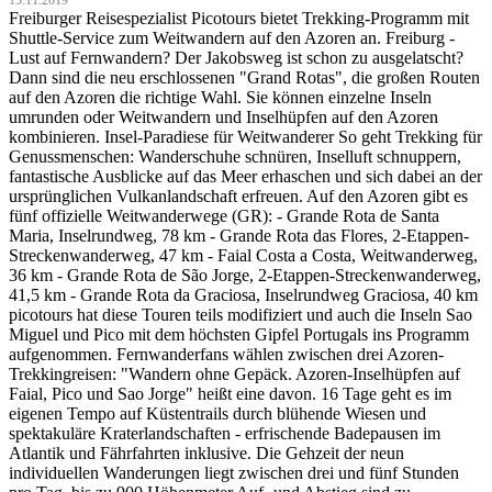
Freiburger Reisespezialist Picotours bietet Trekking-Programm mit
Shuttle-Service zum Weitwandern auf den Azoren an. Freiburg -
Lust auf Fernwandern? Der Jakobsweg ist schon zu ausgelatscht?
Dann sind die neu erschlossenen "Grand Rotas", die großen Routen
auf den Azoren die richtige Wahl. Sie können einzelne Inseln
umrunden oder Weitwandern und Inselhüpfen auf den Azoren
kombinieren. Insel-Paradiese für Weitwanderer So geht Trekking für
Genussmenschen: Wanderschuhe schnüren, Inselluft schnuppern,
fantastische Ausblicke auf das Meer erhaschen und sich dabei an der
ursprünglichen Vulkanlandschaft erfreuen. Auf den Azoren gibt es
fünf offizielle Weitwanderwege (GR): - Grande Rota de Santa
Maria, Inselrundweg, 78 km - Grande Rota das Flores, 2-Etappen-
Streckenwanderweg, 47 km - Faial Costa a Costa, Weitwanderweg,
36 km - Grande Rota de São Jorge, 2-Etappen-Streckenwanderweg,
41,5 km - Grande Rota da Graciosa, Inselrundweg Graciosa, 40 km
picotours hat diese Touren teils modifiziert und auch die Inseln Sao
Miguel und Pico mit dem höchsten Gipfel Portugals ins Programm
aufgenommen. Fernwanderfans wählen zwischen drei Azoren-
Trekkingreisen: "Wandern ohne Gepäck. Azoren-Inselhüpfen auf
Faial, Pico und Sao Jorge" heißt eine davon. 16 Tage geht es im
eigenen Tempo auf Küstentrails durch blühende Wiesen und
spektakuläre Kraterlandschaften - erfrischende Badepausen im
Atlantik und Fährfahrten inklusive. Die Gehzeit der neun
individuellen Wanderungen liegt zwischen drei und fünf Stunden