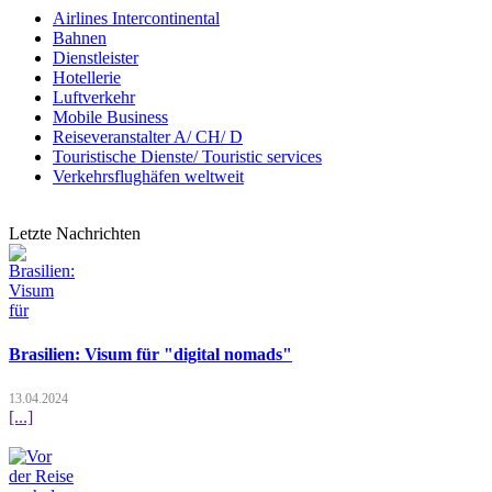
Airlines Intercontinental
Bahnen
Dienstleister
Hotellerie
Luftverkehr
Mobile Business
Reiseveranstalter A/ CH/ D
Touristische Dienste/ Touristic services
Verkehrsflughäfen weltweit
Letzte Nachrichten
Brasilien: Visum für "digital nomads"
13.04.2024
[...]