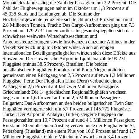
Monate des Jahres stieg die Zahl der Passagiere um 2,2 Prozent. Die
Zahl der Flugbewegungen nahm im Oktober um 1,3 Prozent auf
45.938 Starts und Landungen ab. Die Summe der
Höchststartgewichte reduzierte sich leicht um 0,3 Prozent auf rund
2,8 Millionen Tonnen. Fracht: Das Cargo-Aufkommen ging um 7,3
Prozent auf 179.273 Tonnen zurück. Insgesamt spiegelten sich das
schwächere weltweite Wirtschaftswachstum und
Angebotsreduzierungen sowie Insolvenzen einzelner Airlines in der
Verkehrsentwicklung im Oktober wider. Auch an einigen
internationalen Beteiligungsflughäfen wirkten sich diese Effekte aus.
Slowenien: Der slowenische Airport in Ljubljana zählte 99.231
Fluggäste (minus 38,5 Prozent). Brasilien: Die beiden
brasilianischen Flughäfen Fortaleza und Porto Alegre notierten
gemeinsam einen Rückgang von 2,5 Prozent auf etwa 1,3 Millionen
Fluggäste. Peru: Der Flughafen Lima (Peru) verbuchte einen
Anstieg von 2,6 Prozent auf fast zwei Millionen Passagiere.
Griechenland: Die 14 griechischen Regionalflughäfen wuchsen
insgesamt um 1,6 Prozent auf rund 2,5 Millionen Passagiere.
Bulgarien: Das Aufkommen an den beiden bulgarischen Twin Star-
Flughäfen verringerte sich um 5,7 Prozent auf 145.772 Fluggäste.
Türkei: Der Airport in Antalya (Türkei) steigerte hingegen die
Passagierzahlen um 10,7 Prozent auf rund 4,1 Millionen Passagiere.
Russland: Ebenfalls einen Anstieg verzeichnete der Flughafen in St.
Petersburg (Russland) mit einem Plus von 10,6 Prozent auf rund 1,7
Millionen Fluggäste. China: Mit einem Zuwachs von 3,4 Prozent