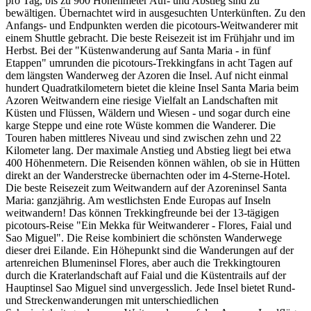
pro Tag, bis zu 900 Höhenmeter Auf- und Abstieg sind zu
bewältigen. Übernachtet wird in ausgesuchten Unterkünften. Zu den
Anfangs- und Endpunkten werden die picotours-Weitwanderer mit
einem Shuttle gebracht. Die beste Reisezeit ist im Frühjahr und im
Herbst. Bei der "Küstenwanderung auf Santa Maria - in fünf
Etappen" umrunden die picotours-Trekkingfans in acht Tagen auf
dem längsten Wanderweg der Azoren die Insel. Auf nicht einmal
hundert Quadratkilometern bietet die kleine Insel Santa Maria beim
Azoren Weitwandern eine riesige Vielfalt an Landschaften mit
Küsten und Flüssen, Wäldern und Wiesen - und sogar durch eine
karge Steppe und eine rote Wüste kommen die Wanderer. Die
Touren haben mittleres Niveau und sind zwischen zehn und 22
Kilometer lang. Der maximale Anstieg und Abstieg liegt bei etwa
400 Höhenmetern. Die Reisenden können wählen, ob sie in Hütten
direkt an der Wanderstrecke übernachten oder im 4-Sterne-Hotel.
Die beste Reisezeit zum Weitwandern auf der Azoreninsel Santa
Maria: ganzjährig. Am westlichsten Ende Europas auf Inseln
weitwandern! Das können Trekkingfreunde bei der 13-tägigen
picotours-Reise "Ein Mekka für Weitwanderer - Flores, Faial und
Sao Miguel". Die Reise kombiniert die schönsten Wanderwege
dieser drei Eilande. Ein Höhepunkt sind die Wanderungen auf der
artenreichen Blumeninsel Flores, aber auch die Trekkingtouren
durch die Kraterlandschaft auf Faial und die Küstentrails auf der
Hauptinsel Sao Miguel sind unvergesslich. Jede Insel bietet Rund-
und Streckenwanderungen mit unterschiedlichen