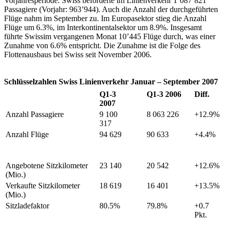
Vorjahresperiode. Swiss beförderte im Linienverkehr 1’087’821
Passagiere (Vorjahr: 963’944). Auch die Anzahl der durchgeführten
Flüge nahm im September zu. Im Europasektor stieg die Anzahl
Flüge um 6.3%, im Interkontinentalsektor um 8.9%. Insgesamt
führte Swissim vergangenen Monat 10’445 Flüge durch, was einer
Zunahme von 6.6% entspricht. Die Zunahme ist die Folge des
Flottenausbaus bei Swiss seit November 2006.
Schlüsselzahlen Swiss Linienverkehr Januar – September 2007
Q1-3
Q1-3 2006
Diff.
2007
Anzahl Passagiere
9 100
8 063 226
+12.9%
317
Anzahl Flüge
94 629
90 633
+4.4%
Angebotene Sitzkilometer
23 140
20 542
+12.6%
(Mio.)
Verkaufte Sitzkilometer
18 619
16 401
+13.5%
(Mio.)
Sitzladefaktor
80.5%
79.8%
+0.7
Pkt.