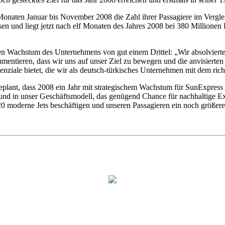
n Monaten Januar bis November 2008 die Zahl ihrer Passagiere im Verg
n und liegt jetzt nach elf Monaten des Jahres 2008 bei 380 Millionen E
n Wachstum des Unternehmens von gut einem Drittel: „Wir absolvierte
kumentieren, dass wir uns auf unser Ziel zu bewegen und die anvisierte
otenziale bietet, die wir als deutsch-türkisches Unternehmen mit dem ri
 geplant, dass 2008 ein Jahr mit strategischem Wachstum für SunExpres
t und in unser Geschäftsmodell, das genügend Chance für nachhaltige Ex
 20 moderne Jets beschäftigen und unseren Passagieren ein noch größere