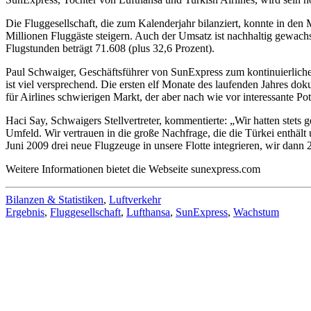
Die Fluggesellschaft, die zum Kalenderjahr bilanziert, konnte in de
Millionen Fluggäste steigern. Auch der Umsatz ist nachhaltig gewachse
Flugstunden beträgt 71.608 (plus 32,6 Prozent).
Paul Schwaiger, Geschäftsführer von SunExpress zum kontinuierliche
ist viel versprechend. Die ersten elf Monate des laufenden Jahres do
für Airlines schwierigen Markt, der aber nach wie vor interessante P
Haci Say, Schwaigers Stellvertreter, kommentierte: „Wir hatten stets
Umfeld. Wir vertrauen in die große Nachfrage, die die Türkei enthäl
Juni 2009 drei neue Flugzeuge in unsere Flotte integrieren, wir dann
Weitere Informationen bietet die Webseite sunexpress.com
Bilanzen & Statistiken
,
Luftverkehr
Ergebnis
,
Fluggesellschaft
,
Lufthansa
,
SunExpress
,
Wachstum