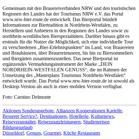
Gemeinsam mit den Brauereiverbänden NRW und den touristischen
Regionen des Landes hat der Tourismus NRW e.V. das Portal
www.nrw-bier-route.de entwickelt. Das Bierportal bündelt
Informationen zur Biertradition in Nordrhein-Westfalen, zu
Herstellern und Anbietern in den Regionen des Landes sowie zu
nordrhein-westfälischen Bierspezialitäten. Darüber hinaus gibt es
erstmals für die Nutzer die Möglichkeit, sich eine individuelle Tour
zu verschiedenen „Bier-Erlebnispunkten“ im Land, von Brauereien
und Brauhäusern, über Brauereimuseen, bis hin zu Biersommeliers
und Biergärten zusammenzustellen. Das neue Bierportal ist
ergänzendes Vermarktungsinstrument der Marke „DEIN
NORDRHEIN-WESTFALEN GENUSS“, die im Rahmen der
Umsetzung des „Masterplans Tourismus Nordrhein-Westfalen“
entwickelt wurde. Das Portal www.nrw-bier-route.de ist sowohl als
Desktop-Version als auch in einer mobilen Version verfügbar.
Foto: Carstino Delmonte
Aktionen Sonderangebote
,
Allianzen Kooperationen Kartelle
,
Besserer Service?
,
Destinationen
,
Hotellerie
,
Kulturnews
,
Reiseveranstalter
,
Reisezusatzleistungen
,
Studienreisen
Bildungsurlaub
Düsseldorf
,
Genuss
,
Gourmet
,
Küche Restaurants