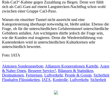
Risk-Cat3“-Kabine gegen Zuzahlung zu fliegen. Denn wer fühlt
sich als Cat1-Gast auf einem Langstrecken-Nachtflug schon wohl
zwischen einer Gruppe Cat3-Paxe.
Warum ein einzelner Tunnel nicht ausreicht und eine
Kategoriesierung überhaupt notwendig ist, bleibt unklar. Ebenso die
Frage, ob für die unterschiedlichen Gefahrentunnel unterschiedliche
Gebühren anfallen. Am wichtigsten dürfte jedoch die Frage sein,
wie die Kunden real reagieren. Denn die Wiedereinführung von
Kastendenken wird in unterschiedlichen Kulturkreisen sehr
unterschiedlich bewertet.
Foto: IATA
Aktionen Sonderangebote
,
Allianzen Kooperationen Kartelle
,
Asien
& Naher Osten
,
Besserer Service?
,
Bilanzen & Statistiken
,
Destinationen
,
Fernreisen
,
Luftverkehr
,
People & Gossip
,
Sicherheit
Flughafen Flüssigkeiten
,
IATA
,
Kontrolle
,
Luftverkehr
,
Sicherheit