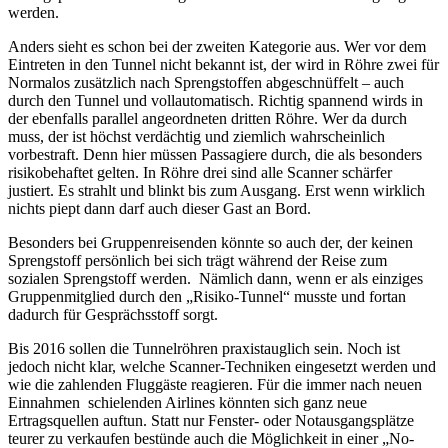
werden.
Anders sieht es schon bei der zweiten Kategorie aus. Wer vor dem
Eintreten in den Tunnel nicht bekannt ist, der wird in Röhre zwei für
Normalos zusätzlich nach Sprengstoffen abgeschnüffelt – auch
durch den Tunnel und vollautomatisch. Richtig spannend wirds in
der ebenfalls parallel angeordneten dritten Röhre. Wer da durch
muss, der ist höchst verdächtig und ziemlich wahrscheinlich
vorbestraft. Denn hier müssen Passagiere durch, die als besonders
risikobehaftet gelten. In Röhre drei sind alle Scanner schärfer
justiert. Es strahlt und blinkt bis zum Ausgang. Erst wenn wirklich
nichts piept dann darf auch dieser Gast an Bord.
Besonders bei Gruppenreisenden könnte so auch der, der keinen
Sprengstoff persönlich bei sich trägt während der Reise zum
sozialen Sprengstoff werden. Nämlich dann, wenn er als einziges
Gruppenmitglied durch den „Risiko-Tunnel“ musste und fortan
dadurch für Gesprächsstoff sorgt.
Bis 2016 sollen die Tunnelröhren praxistauglich sein. Noch ist
jedoch nicht klar, welche Scanner-Techniken eingesetzt werden und
wie die zahlenden Fluggäste reagieren. Für die immer nach neuen
Einnahmen schielenden Airlines könnten sich ganz neue
Ertragsquellen auftun. Statt nur Fenster- oder Notausgangsplätze
teurer zu verkaufen bestünde auch die Möglichkeit in einer „No-