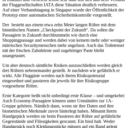
der Fluggesellschaften IATA diese Situation deutlich verbessern.
Auf einer Verbandstagung in Singapur wurde der Öffentlichkeit der
Prototyp einer automatischen Sicherheitskontrolle vorgestellt.
Der besteht aus einem etwa zehn Meter langen Röhre mit dem
himmlischen Namen „Checkpoint der Zukunft“. Da sollen die
Passagiere in Zukunft durchbummeln wie durch eine
Shoppingpassage und werden dabei von keinem mehr oder weniger
mürrischen Securitymenschen mehr angefasst. Auch das Toiletenset
mit der frischen Zahnbürste und zugehöriger Paste bleibt
unangetastet.
Um aber dennoch sämtliche Risiken auszuschließen werden gleich
drei Röhren nebeneinander gestellt. Je nachdem wie gefährlich er
wirkt. Alle Fluggäste werden nach ihrem Risikopotenzial
eingeordnet und passieren die jeweils für ihre Risikogruppe
vorgesehene Röhre.
Erste Kategorie heißt nicht unbedingt erste Klasse – und umgekehrt:
Auch Economy-Passagiere können unter Umständen zur 1A-
Gruppe gehören. Nämlich dann, wenn sie ihre Daten und ihre
biometrischen Merkmale zuvor hinterlegt haben. Mitsamt ihrem
Handgepäck werden sie beim Passieren der Röhre auf gefährliche
Gegenstände und Flüssigkeiten gescannt. Ein bissl halt. Weder
Handgepäck noch Kleidungsstücke müssen auf ein Band gelegt