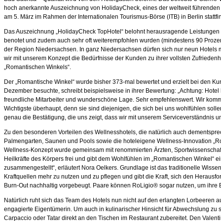
hoch anerkannte Auszeichnung von HolidayCheck, eines der weltweit führenden Be
am 5. März im Rahmen der Internationalen Tourismus-Börse (ITB) in Berlin stattfi
Das Auszeichnung „HolidayCheck TopHotel“ belohnt herausragende Leistungen vo
benotet und zudem auch sehr oft weiterempfohlen wurden (mindestens 90 Prozent
der Region Niedersachsen. In ganz Niedersachsen dürfen sich nur neun Hotels m
wir mit unserem Konzept die Bedürfnisse der Kunden zu ihrer vollsten Zufriedenhe
„Romantischen Winkels“.
Der „Romantische Winkel“ wurde bisher 373-mal bewertet und erzielt bei den Ku
Dezember besuchte, schreibt beispielsweise in ihrer Bewertung: „Achtung: Hotel 
freundliche Mitarbeiter und wunderschöne Lage. Sehr empfehlenswert. Wir kommen n
Wichtigste überhaupt, denn sie sind diejenigen, die sich bei uns wohlfühlen sol
genau die Bestätigung, die uns zeigt, dass wir mit unserem Serviceverständnis u
Zu den besonderen Vorteilen des Wellnesshotels, die natürlich auch dementspre
Palmengarten, Saunen und Pools sowie die hoteleigene Wellness-Innovation „RoL
Wellness-Konzept wurde gemeinsam mit renommierten Ärzten, Sportwissenschaftle
Heilkräfte des Körpers frei und gibt dem Wohlfühlen im „Romantischen Winkel“ 
zusammengestellt“, erläutert Nora Oelkers. Grundlage ist das traditionelle Wisse
Kraftquellen mehr zu nutzen und zu pflegen und gibt die Kraft, sich den Heraus
Burn-Out nachhaltig vorgebeugt. Paare können RoLigio® sogar nutzen, um ihre B
Natürlich ruht sich das Team des Hotels nun nicht auf den erlangten Lorbeeren auf
engagierte Eigentümerin. Um auch in kulinarischer Hinsicht für Abwechslung zu
Carpaccio oder Tatar direkt an den Tischen im Restaurant zubereitet. Den Vale