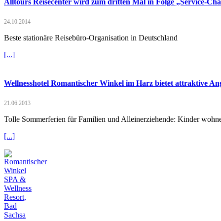
Alltours Reisecenter wird zum dritten Mal in Folge „Service-C
24.10.2014
Beste stationäre Reisebüro-Organisation in Deutschland
[...]
Wellnesshotel Romantischer Winkel im Harz bietet attraktive An
21.06.2013
Tolle Sommerferien für Familien und Alleinerziehende: Kinder wohn
[...]