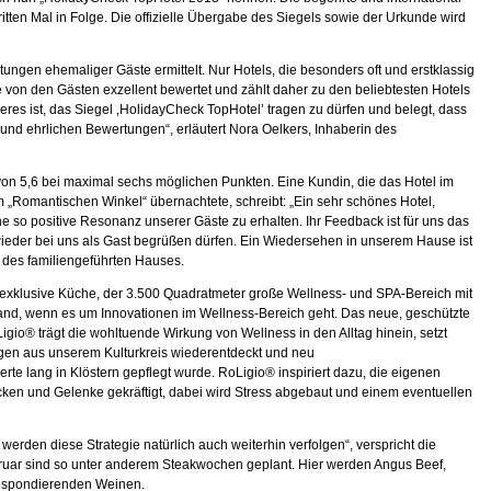
tten Mal in Folge. Die offizielle Übergabe des Siegels sowie der Urkunde wird
en ehemaliger Gäste ermittelt. Nur Hotels, die besonders oft und erstklassig
von den Gästen exzellent bewertet und zählt daher zu den beliebtesten Hotels
es ist, das Siegel ‚HolidayCheck TopHotel’ tragen zu dürfen und belegt, dass
n und ehrlichen Bewertungen“, erläutert Nora Oelkers, Inhaberin des
on 5,6 bei maximal sechs möglichen Punkten. Eine Kundin, die das Hotel im
m „Romantischen Winkel“ übernachtete, schreibt: „Ein sehr schönes Hotel,
ne so positive Resonanz unserer Gäste zu erhalten. Ihr Feedback ist für uns das
 wieder bei uns als Gast begrüßen dürfen. Ein Wiedersehen in unserem Hause ist
r des familiengeführten Hauses.
 exklusive Küche, der 3.500 Quadratmeter große Wellness- und SPA-Bereich mit
land, wenn es um Innovationen im Wellness-Bereich geht. Das neue, geschützte
o® trägt die wohltuende Wirkung von Wellness in den Alltag hinein, setzt
ngen aus unserem Kulturkreis wiederentdeckt und neu
rte lang in Klöstern gepflegt wurde. RoLigio® inspiriert dazu, die eigenen
ücken und Gelenke gekräftigt, dabei wird Stress abgebaut und einem eventuellen
werden diese Strategie natürlich auch weiterhin verfolgen“, verspricht die
bruar sind so unter anderem Steakwochen geplant. Hier werden Angus Beef,
rrespondierenden Weinen.