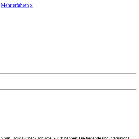
Mehr erfahren
x
ch nun „HolidayCheck TopHotel 2013“ nennen. Die begehrte und international