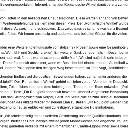
wertungsportale im Internet, erhält der Romantische Winkel damit bereits zum dri
nden.
n Hotels in den beliebtesten Urlaubsregionen. Diese werden anhand von Bewertung
 Weiterempfehlungsrate), erhalten diesen Preis. Der „Romantische Winkel“ wurde 
it dieser Auszeichnung schmücken. „Das zeigt, dass es schon etwas ganz Besonder
it erfüllen. Wir freuen uns riesig und bedanken uns bei allen Gästen für die viele
nden eine Weiterempfehlungsrate von stolzen 97 Prozent sowie eine Gesamtnote v
hat Wohlfühl- und Suchtcharakter“. Ein weiterer Gast, der ebenfalls im Dezember i
och mal, für uns war es schon das dritte Mal.“ „Wir sind natürlich sehr stolz, ei
len. Daher freuen wir uns immer, wenn wir Besucher bei einem erneuten Aufenthalt
nd unserer Philosophie den richtigen Weg beschreiten“, so Jens Vogt, Hoteldirekto
chenden Einfluss auf die positiven Bewertungen haben, zählen unter anderem die
igio®“. Der „Romantische Winkel“ gehört seit jeher zu den Vorreitern in Deutsch
rn, Zukunftsforschern und dem hoteleigenen Therapeuten-Team entwickelt. „RoLigi
eine neue Tiefe. „Für RoLigio® haben wir bewährte, aber oft vergessene Behandlu
n um das Gleichgewicht von Körper, Geist und Seele, wie es zum Beispiel Jahrhunde
forderungen des Alltags wieder mit neuem Elan zu stellen. „Mit RoLigio® werden R
eziehung neu zu entdecken und zu festigen“, ergänzt die Hotelinhaberin.
: „Wir arbeiten stetig an der weiteren Optimierung unserer Qualitätsstandards und 
 sorgen, bietet das Hotel beispielsweise jeden Monat wechselnde Angebote. Im Fe
ntinstag genießen Verliebte mit einem romantischen Candle-Light-Dinner sowie ko