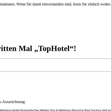
mationen. Wenn Sie damit einverstanden sind, lesen Sie einfach weiter.
itten Mal „TopHotel“!
ck-Auszeichnung
-Wellness-Hotel Romantischer Winkel Spa & Wellness Resort in Bad Sachsa darf si