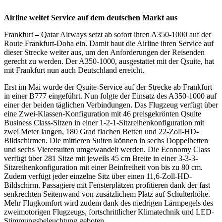
Airline weitet Service auf dem deutschen Markt aus
Frankfurt
–
Qatar Airways setzt ab sofort ihren A350-1000 auf der
Route Frankfurt-Doha ein. Damit baut die Airline ihren Service auf
dieser Strecke weiter aus, um den Anforderungen der Reisenden
gerecht zu werden. Der A350-1000, ausgestattet mit der Qsuite, hat
mit Frankfurt nun auch Deutschland erreicht.
Erst im Mai wurde der Qsuite-Service auf der Strecke ab Frankfurt
in einer B777 eingeführt. Nun folgte der Einsatz des A350-1000 auf
einer der beiden täglichen Verbindungen. Das Flugzeug verfügt über
eine Zwei-Klassen-Konfiguration mit 46 preisgekrönten Qsuite
Business Class-Sitzen in einer 1-2-1-Sitzreihenkonfiguration mit
zwei Meter langen, 180 Grad flachen Betten und 22-Zoll-HD-
Bildschirmen. Die mittleren Suiten können in sechs Doppelbetten
und sechs Vierersuiten umgewandelt werden. Die Economy Class
verfügt über 281 Sitze mit jeweils 45 cm Breite in einer 3-3-3-
Sitzreihenkonfiguration mit einer Beinfreiheit von bis zu 80 cm.
Zudem verfügt jeder einzelne Sitz über einen 11,6-Zoll-HD-
Bildschirm. Passagiere mit Fensterplätzen profitieren dank der fast
senkrechten Seitenwand von zusätzlichem Platz auf Schulterhöhe.
Mehr Flugkomfort wird zudem dank des niedrigen Lärmpegels des
zweimotorigen Flugzeugs, fortschrittlicher Klimatechnik und LED-
Stimmungsbeleuchtung geboten.