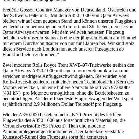
Frédéric Gossot, Country Manager von Deutschland, Österreich und
der Schweiz, teilte mit: „Mit dem A350-1000 von Qatar Airways
bleiben wir auf dem neuesten Stand und können unseren Fluggästen
weiterhin den herausragenden Komfort und Stil bieten, den sie von
Qatar Airways erwarten. Mit dem weltweit neuesten Flugzeug
behalten wir unseren Status als eine der jüngsten Flotten am Himmel
mit einem Durchschnittsalter von nur fünf Jahren bei. Wir sind stolz
diesen Service nach London nun auch unseren Passagieren ab
Frankfurt bieten zu können.“
Zwei moderne Rolls Royce Trent XWB-97-Triebwerke treiben den
Qatar Airways A350-1000 mit einer enormen Schubkraft an und
erreichen niedrigere Anfluggeschwindigkeiten. Sie wurden von
Rolls-Royce-Ingenieuren mit einer neuen Technologie im Kern des
Motors entwickelt, um eine höhere Startschubkraft von 97.000lbs
(431 kN) pro Motor zu ermöglichen, ohne die Betriebskosten zu
beeinträchtigen. Als der effizienteste Flugtriebwagen der Welt spart
er jährlich rund 2,9 Millionen Dollar Treibstoff pro Flugzeug.
Wie der A350-900 bestehen mehr als 70 Prozent des leichten
Flugwerks des A350-1000 aus fortschrittlichen Materialien, die
Verbundwerkstoffe (53 Prozent), Titan und moderne
Aluminiumlegierungen kombinieren. Der kohlefaserverstärkte
Kunststoff-Rumpf des Flugzeugs sorgt für geringeren