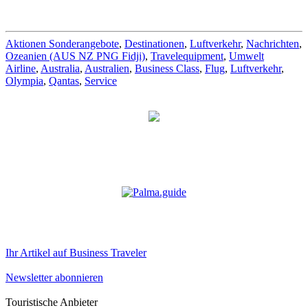
Aktionen Sonderangebote
,
Destinationen
,
Luftverkehr
,
Nachrichten
,
Ozeanien (AUS NZ PNG Fidji)
,
Travelequipment
,
Umwelt
Airline
,
Australia
,
Australien
,
Business Class
,
Flug
,
Luftverkehr
,
Olympia
,
Qantas
,
Service
Ihr Artikel auf Business Traveler
Newsletter abonnieren
Touristische Anbieter