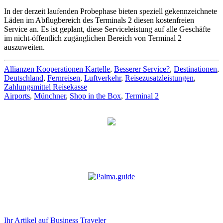
In der derzeit laufenden Probephase bieten speziell gekennzeichnete
Läden im Abflugbereich des Terminals 2 diesen kostenfreien
Service an. Es ist geplant, diese Serviceleistung auf alle Geschäfte
im nicht-öffentlich zugänglichen Bereich von Terminal 2
auszuweiten.
Allianzen Kooperationen Kartelle
,
Besserer Service?
,
Destinationen
,
Deutschland
,
Fernreisen
,
Luftverkehr
,
Reisezusatzleistungen
,
Zahlungsmittel Reisekasse
Airports
,
Münchner
,
Shop in the Box
,
Terminal 2
Ihr Artikel auf Business Traveler