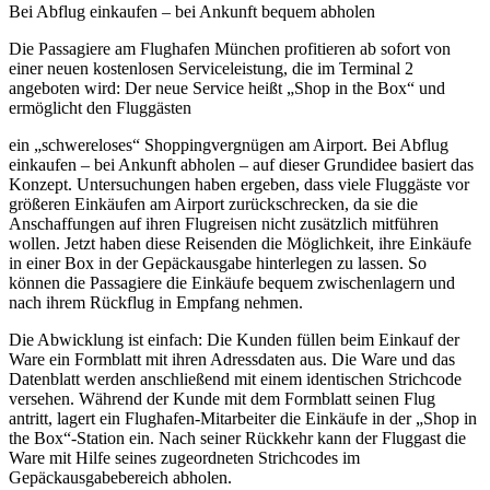
Bei Abflug einkaufen – bei Ankunft bequem abholen
Die Passagiere am Flughafen München profitieren ab sofort von
einer neuen kostenlosen Serviceleistung, die im Terminal 2
angeboten wird: Der neue Service heißt „Shop in the Box“ und
ermöglicht den Fluggästen
ein „schwereloses“ Shoppingvergnügen am Airport. Bei Abflug
einkaufen – bei Ankunft abholen – auf dieser Grundidee basiert das
Konzept. Untersuchungen haben ergeben, dass viele Fluggäste vor
größeren Einkäufen am Airport zurückschrecken, da sie die
Anschaffungen auf ihren Flugreisen nicht zusätzlich mitführen
wollen. Jetzt haben diese Reisenden die Möglichkeit, ihre Einkäufe
in einer Box in der Gepäckaus­gabe hinterlegen zu lassen. So
können die Passagiere die Einkäufe bequem zwischenlagern und
nach ihrem Rückflug in Empfang nehmen.
Die Abwicklung ist einfach: Die Kunden füllen beim Einkauf der
Ware ein Formblatt mit ihren Adressdaten aus. Die Ware und das
Datenblatt werden anschließend mit einem identischen Strichcode
versehen. Während der Kunde mit dem Formblatt seinen Flug
antritt, lagert ein Flughafen-Mitarbeiter die Einkäufe in der „Shop in
the Box“-Station ein. Nach seiner Rückkehr kann der Fluggast die
Ware mit Hilfe seines zugeordneten Strichcodes im
Gepäckausgabebereich abholen.