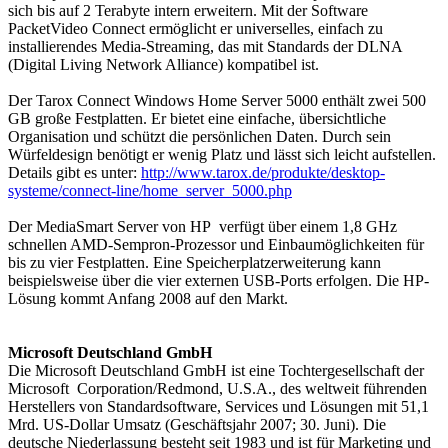
sich bis auf 2 Terabyte intern erweitern. Mit der Software
PacketVideo Connect ermöglicht er universelles, einfach zu
installierendes Media-Streaming, das mit Standards der DLNA
(Digital Living Network Alliance) kompatibel ist.
Der Tarox Connect Windows Home Server 5000 enthält zwei 500
GB große Festplatten. Er bietet eine einfache, übersichtliche
Organisation und schützt die persönlichen Daten. Durch sein
Würfeldesign benötigt er wenig Platz und lässt sich leicht aufstellen.
Details gibt es unter:
http://www.tarox.de/produkte/desktop-
systeme/connect-line/home_server_5000.php
Der MediaSmart Server von HP verfügt über einem 1,8 GHz
schnellen AMD-Sempron-Prozessor und Einbaumöglichkeiten für
bis zu vier Festplatten. Eine Speicherplatzerweiterung kann
beispielsweise über die vier externen USB-Ports erfolgen. Die HP-
Lösung kommt Anfang 2008 auf den Markt.
Microsoft Deutschland GmbH
Die Microsoft Deutschland GmbH ist eine Tochtergesellschaft der
Microsoft Corporation/Redmond, U.S.A., des weltweit führenden
Herstellers von Standardsoftware, Services und Lösungen mit 51,1
Mrd. US-Dollar Umsatz (Geschäftsjahr 2007; 30. Juni). Die
deutsche Niederlassung besteht seit 1983 und ist für Marketing und