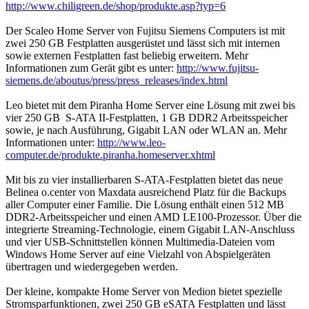
http://www.chiligreen.de/shop/produkte.asp?typ=6
Der Scaleo Home Server von Fujitsu Siemens Computers ist mit
zwei 250 GB Festplatten ausgerüstet und lässt sich mit internen
sowie externen Festplatten fast beliebig erweitern. Mehr
Informationen zum Gerät gibt es unter:
http://www.fujitsu-
siemens.de/aboutus/press/press_releases/index.html
Leo bietet mit dem Piranha Home Server eine Lösung mit zwei bis
vier 250 GB S-ATA II-Festplatten, 1 GB DDR2 Arbeitsspeicher
sowie, je nach Ausführung, Gigabit LAN oder WLAN an. Mehr
Informationen unter:
http://www.leo-
computer.de/produkte.piranha.homeserver.xhtml
Mit bis zu vier installierbaren S-ATA-Festplatten bietet das neue
Belinea o.center von Maxdata ausreichend Platz für die Backups
aller Computer einer Familie. Die Lösung enthält einen 512 MB
DDR2-Arbeitsspeicher und einen AMD LE100-Prozessor. Über die
integrierte Streaming-Technologie, einem Gigabit LAN-Anschluss
und vier USB-Schnittstellen können Multimedia-Dateien vom
Windows Home Server auf eine Vielzahl von Abspielgeräten
übertragen und wiedergegeben werden.
Der kleine, kompakte Home Server von Medion bietet spezielle
Stromsparfunktionen, zwei 250 GB eSATA Festplatten und lässt