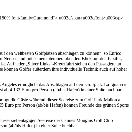
t:150%;font-family:Garamond“> u003c/span>u003c/font>u003c/p>
 auf den weltbesten Golfplätzen abschlagen zu können“, so Enrico
in Neuseeland mit seinem atemberaubenden Blick auf den Pazifik,
. Auf jeder „Silver Links“-Kreuzfahrt stehen den Passagiere an
yse können Golfer außerdem ihre individuelle Technik auch auf hoher
s Angeles ermöglicht das Abschlagen auf dem Golfplatz La Iguana in
t ab 4.132 Euro pro Person (ab/bis Hafen) in einer Suite buchbar.
bringt die Gäste während dieser Seereise zum Golf Park Mallorca
65 Euro pro Person (ab/bis Hafen) können Freunde des grünen Sports
ieser siebentägigen Seereise der Cannes Mougins Golf Club
on (ab/bis Hafen) in einer Suite buchbar.