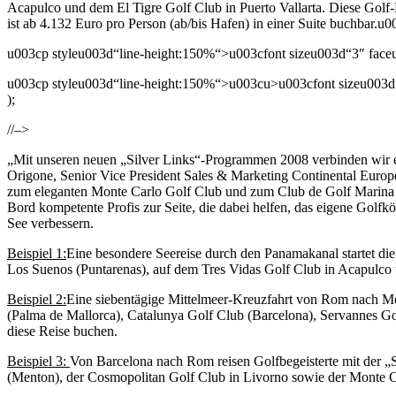
Acapulco und dem El Tigre Golf Club in Puerto Vallarta. Diese Golf
ist ab 4.132 Euro pro Person (ab/bis Hafen) in einer Suite buchbar.
u003cp styleu003d“line-height:150%“>u003cfont sizeu003d“3″ face
u003cp styleu003d“line-height:150%“>u003cu>u003cfont sizeu003
);
//–>
„Mit unseren neuen „Silver Links“-Programmen 2008 verbinden wir ein
Origone, Senior Vice President Sales & Marketing Continental Europ
zum eleganten Monte Carlo Golf Club und zum Club de Golf Marina Ix
Bord kompetente Profis zur Seite, die dabei helfen, das eigene Golf
See verbessern.
Beispiel 1:
Eine besondere Seereise durch den Panamakanal startet di
Los Suenos (Puntarenas), auf dem Tres Vidas Golf Club in Acapulco un
Beispiel 2:
Eine siebentägige Mittelmeer-Kreuzfahrt von Rom nach Mon
(Palma de Mallorca), Catalunya Golf Club (Barcelona), Servannes Go
diese Reise buchen.
Beispiel 3:
Von Barcelona nach Rom reisen Golfbegeisterte mit der 
(Menton), der Cosmopolitan Golf Club in Livorno sowie der Monte Car