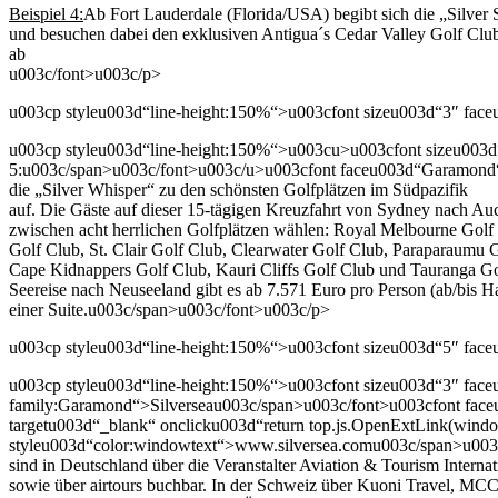
Beispiel 4:
Ab Fort Lauderdale (Florida/USA) begibt sich die „Silver
und besuchen dabei den exklusiven Antigua´s Cedar Valley Golf Club
ab
u003c/font>u003c/p>
u003cp styleu003d“line-height:150%“>u003cfont sizeu003d“3″ face
u003cp styleu003d“line-height:150%“>u003cu>u003cfont sizeu003d“
5:u003c/span>u003c/font>u003c/u>u003cfont faceu003d“Garamond“
die „Silver Whisper“ zu den schönsten Golfplätzen im Südpazifik
auf. Die Gäste auf dieser 15-tägigen Kreuzfahrt von Sydney nach A
zwischen acht herrlichen Golfplätzen wählen: Royal Melbourne Golf
Golf Club, St. Clair Golf Club, Clearwater Golf Club, Paraparaumu 
Cape Kidnappers Golf Club, Kauri Cliffs Golf Club und Tauranga Go
Seereise nach Neuseeland gibt es ab 7.571 Euro pro Person (ab/bis Ha
einer Suite.u003c/span>u003c/font>u003c/p>
u003cp styleu003d“line-height:150%“>u003cfont sizeu003d“5″ face
u003cp styleu003d“line-height:150%“>u003cfont sizeu003d“3″ face
family:Garamond“>Silverseau003c/span>u003c/font>u003cfont face
targetu003d“_blank“ onclicku003d“return top.js.OpenExtLink(wind
styleu003d“color:windowtext“>www.silversea.comu003c/span>u003
sind in Deutschland über die Veranstalter Aviation & Tourism Internat
sowie über airtours buchbar. In der Schweiz über Kuoni Travel, M