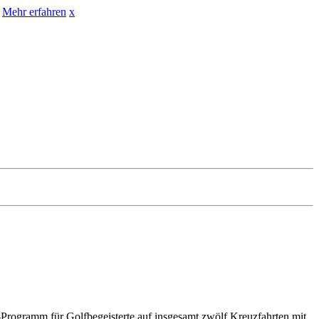
Mehr erfahren
x
“-Programm für Golfbegeisterte auf insgesamt zwölf Kreuzfahrten mit