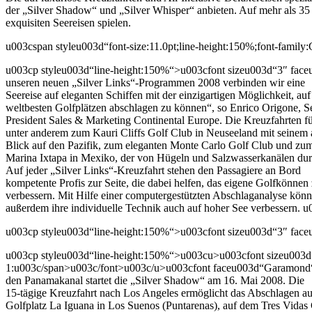
der „Silver Shadow“ und „Silver Whisper“ anbieten. Auf mehr als 3
exquisiten Seereisen spielen.
u003cspan styleu003d“font-size:11.0pt;line-height:150%;font-fami
u003cp styleu003d“line-height:150%“>u003cfont sizeu003d“3″ face
unseren neuen „Silver Links“-Programmen 2008 verbinden wir eine
Seereise auf eleganten Schiffen mit der einzigartigen Möglichkeit, auf
weltbesten Golfplätzen abschlagen zu können“, so Enrico Origone, S
President Sales & Marketing Continental Europe. Die Kreuzfahrten f
unter anderem zum Kauri Cliffs Golf Club in Neuseeland mit seine
Blick auf den Pazifik, zum eleganten Monte Carlo Golf Club und zu
Marina Ixtapa in Mexiko, der von Hügeln und Salzwasserkanälen dur
Auf jeder „Silver Links“-Kreuzfahrt stehen den Passagiere an Bord
kompetente Profis zur Seite, die dabei helfen, das eigene Golfkönnen
verbessern. Mit Hilfe einer computergestützten Abschlaganalyse kön
außerdem ihre individuelle Technik auch auf hoher See verbessern.
u003cp styleu003d“line-height:150%“>u003cfont sizeu003d“3″ face
u003cp styleu003d“line-height:150%“>u003cu>u003cfont sizeu003d“
1:u003c/span>u003c/font>u003c/u>u003cfont faceu003d“Garamond“>
den Panamakanal startet die „Silver Shadow“ am 16. Mai 2008. Die
15-tägige Kreuzfahrt nach Los Angeles ermöglicht das Abschlagen a
Golfplatz La Iguana in Los Suenos (Puntarenas), auf dem Tres Vidas 