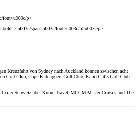
c/font>u003c/p>
ht:bold“> u003c/span>u003c/font>u003c/b>u003c/p>
ägigen Kreuzfahrt von Sydney nach Auckland können zwischen acht
umu Golf Club, Cape Kidnappers Golf Club, Kauri Cliffs Golf Club
bar. In der Schweiz über Kuoni Travel, MCCM Master Cruises und The