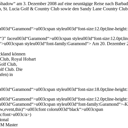
 Shadow“ am 3. Dezember 2008 auf eine neuntägige Reise nach Barbado
, St. Lucia Golf & Country Club sowie den Sandy Lane Country Club in
u003d“Garamond“>u003cspan styleu003d“font-size:12.0pt;line-heigh
3″ faceu003d“Garamond“>u003cspan styleu003d“font-size:12.0pt;lin
>u003cspan styleu003d“font-family:Garamond“> Am 20. Dezember 2
uckland können
 Club, Royal Hobart
Golf Club,
lf Club. Die
fen) in
u003d“Garamond“>u003cspan styleu003d“font-size:18.0pt;line-heigh
u003d“Garamond“>u003cspan styleu003d“font-size:12.0pt;line-height
u003d“Garamond“>u003cspan styleu003d“font-family:Garamond“>-Kreu
ow,event,this)“>u003cfont coloru003d“black“>u003cspan
c/font>u003c/a>)
ional
CCM Master