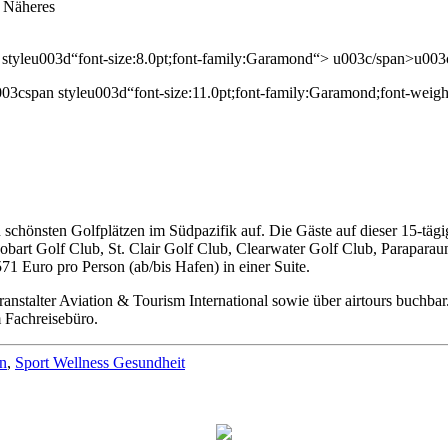
. Näheres
yleu003d“font-size:8.0pt;font-family:Garamond“> u003c/span>u003
span styleu003d“font-size:11.0pt;font-family:Garamond;font-weig
 schönsten Golfplätzen im Südpazifik auf. Die Gäste auf dieser 15-t
bart Golf Club, St. Clair Golf Club, Clearwater Golf Club, Parapara
1 Euro pro Person (ab/bis Hafen) in einer Suite.
ranstalter Aviation & Tourism International sowie über airtours buch
m Fachreisebüro.
en
,
Sport Wellness Gesundheit