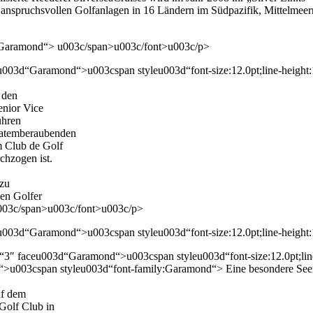
5 anspruchsvollen Golfanlagen in 16 Ländern im Südpazifik, Mittelme
ly:Garamond“> u003c/span>u003c/font>u003c/p>
u003d“Garamond“>u003cspan styleu003d“font-size:12.0pt;line-heigh
 den
enior Vice
ühren
m atemberaubenden
m Club de Golf
chzogen ist.
 zu
nen Golfer
 u003c/span>u003c/font>u003c/p>
u003d“Garamond“>u003cspan styleu003d“font-size:12.0pt;line-heigh
3″ faceu003d“Garamond“>u003cspan styleu003d“font-size:12.0pt;lin
u003cspan styleu003d“font-family:Garamond“> Eine besondere Seer
uf dem
Golf Club in