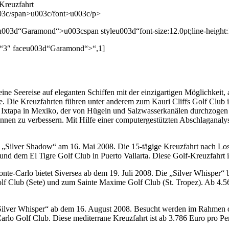
-Kreuzfahrt
u003c/span>u003c/font>u003c/p>
u003d“Garamond“>u003cspan styleu003d“font-size:12.0pt;line-heigh
d“3″ faceu003d“Garamond“>“,1]
e Seereise auf eleganten Schiffen mit der einzigartigen Möglichkeit,
e. Die Kreuzfahrten führen unter anderem zum Kauri Cliffs Golf Club 
tapa in Mexiko, der von Hügeln und Salzwasserkanälen durchzogen ist
können zu verbessern. Mit Hilfe einer computergestützten Abschlaganal
e „Silver Shadow“ am 16. Mai 2008. Die 15-tägige Kreuzfahrt nach Lo
d dem El Tigre Golf Club in Puerto Vallarta. Diese Golf-Kreuzfahrt is
te-Carlo bietet Siversea ab dem 19. Juli 2008. Die „Silver Whisper“ 
lf Club (Sete) und zum Sainte Maxime Golf Club (St. Tropez). Ab 4.5
„Silver Whisper“ ab dem 16. August 2008. Besucht werden im Rahmen d
lo Golf Club. Diese mediterrane Kreuzfahrt ist ab 3.786 Euro pro Pers