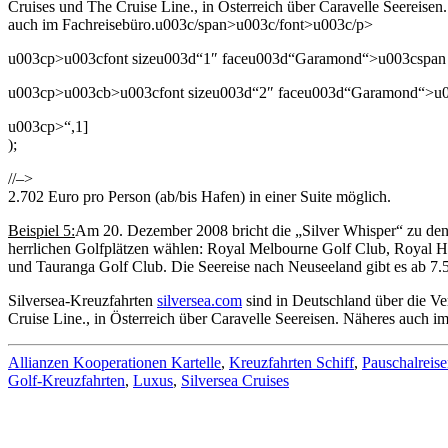
Cruises und The Cruise Line., in Österreich über Caravelle Seereisen
auch im Fachreisebüro.u003c/span>u003c/font>u003c/p>
u003cp>u003cfont sizeu003d“1″ faceu003d“Garamond“>u003cspan st
u003cp>u003cb>u003cfont sizeu003d“2″ faceu003d“Garamond“>u003c
u003cp>“,1]
);
//–>
2.702 Euro pro Person (ab/bis Hafen) in einer Suite möglich.
Beispiel 5:
Am 20. Dezember 2008 bricht die „Silver Whisper“ zu den
herrlichen Golfplätzen wählen: Royal Melbourne Golf Club, Royal Ho
und Tauranga Golf Club. Die Seereise nach Neuseeland gibt es ab 7.57
Silversea-Kreuzfahrten
silversea.com
sind in Deutschland über die Ve
Cruise Line., in Österreich über Caravelle Seereisen. Näheres auch i
Allianzen Kooperationen Kartelle
,
Kreuzfahrten Schiff
,
Pauschalreis
Golf-Kreuzfahrten
,
Luxus
,
Silversea Cruises