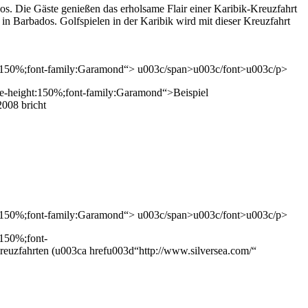
s. Die Gäste genießen das erholsame Flair einer Karibik-Kreuzfahrt
 Barbados. Golfspielen in der Karibik wird mit dieser Kreuzfahrt
t:150%;font-family:Garamond“> u003c/span>u003c/font>u003c/p>
e-height:150%;font-family:Garamond“>Beispiel
008 bricht
t:150%;font-family:Garamond“> u003c/span>u003c/font>u003c/p>
:150%;font-
zfahrten (u003ca hrefu003d“http://www.silversea.com/“