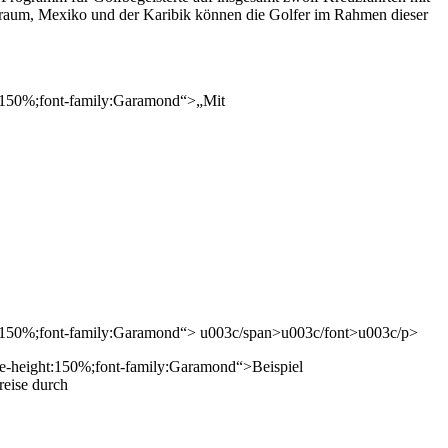
erraum, Mexiko und der Karibik können die Golfer im Rahmen dieser
t:150%;font-family:Garamond“>„Mit
t:150%;font-family:Garamond“> u003c/span>u003c/font>u003c/p>
e-height:150%;font-family:Garamond“>Beispiel
eise durch