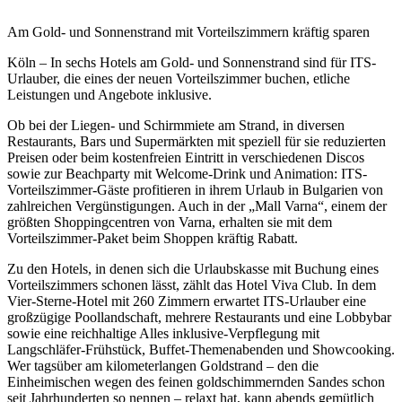
Am Gold- und Sonnenstrand mit Vorteilszimmern kräftig sparen
Köln – In sechs Hotels am Gold- und Sonnenstrand sind für ITS-
Urlauber, die eines der neuen Vorteilszimmer buchen, etliche
Leistungen und Angebote inklusive.
Ob bei der Liegen- und Schirmmiete am Strand, in diversen
Restaurants, Bars und Supermärkten mit speziell für sie reduzierten
Preisen oder beim kostenfreien Eintritt in verschiedenen Discos
sowie zur Beachparty mit Welcome-Drink und Animation: ITS-
Vorteilszimmer-Gäste profitieren in ihrem Urlaub in Bulgarien von
zahlreichen Vergünstigungen. Auch in der „Mall Varna“, einem der
größten Shoppingcentren von Varna, erhalten sie mit dem
Vorteilszimmer-Paket beim Shoppen kräftig Rabatt.
Zu den Hotels, in denen sich die Urlaubskasse mit Buchung eines
Vorteilszimmers schonen lässt, zählt das Hotel Viva Club. In dem
Vier-Sterne-Hotel mit 260 Zimmern erwartet ITS-Urlauber eine
großzügige Poollandschaft, mehrere Restaurants und eine Lobbybar
sowie eine reichhaltige Alles inklusive-Verpflegung mit
Langschläfer-Frühstück, Buffet-Themenabenden und Showcooking.
Wer tagsüber am kilometerlangen Goldstrand – den die
Einheimischen wegen des feinen goldschimmernden Sandes schon
seit Jahrhunderten so nennen – relaxt hat, kann abends gemütlich