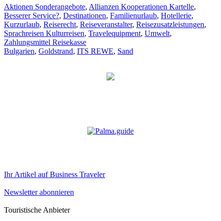
Aktionen Sonderangebote
,
Allianzen Kooperationen Kartelle
,
Besserer Service?
,
Destinationen
,
Familienurlaub
,
Hotellerie
,
Kurzurlaub
,
Reiserecht
,
Reiseveranstalter
,
Reisezusatzleistungen
,
Sprachreisen Kulturreisen
,
Travelequipment
,
Umwelt
,
Zahlungsmittel Reisekasse
Bulgarien
,
Goldstrand
,
ITS REWE
,
Sand
Ihr Artikel auf Business Traveler
Newsletter abonnieren
Touristische Anbieter