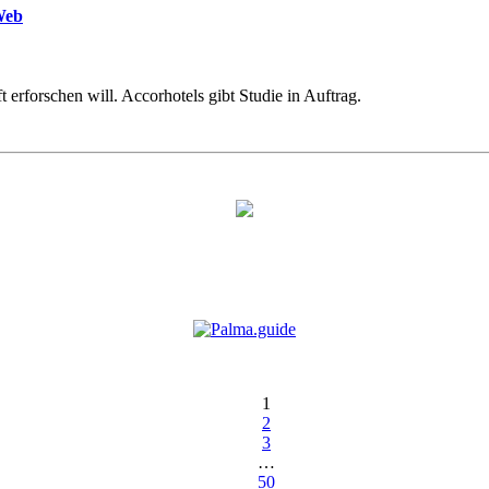
Web
rforschen will. Accorhotels gibt Studie in Auftrag.
1
2
3
…
50