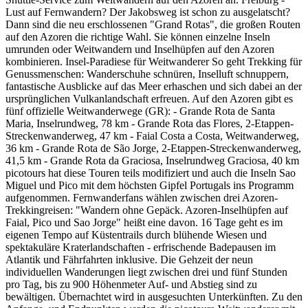
Lust auf Fernwandern? Der Jakobsweg ist schon zu ausgelatscht?
Dann sind die neu erschlossenen "Grand Rotas", die großen Routen
auf den Azoren die richtige Wahl. Sie können einzelne Inseln
umrunden oder Weitwandern und Inselhüpfen auf den Azoren
kombinieren. Insel-Paradiese für Weitwanderer So geht Trekking für
Genussmenschen: Wanderschuhe schnüren, Inselluft schnuppern,
fantastische Ausblicke auf das Meer erhaschen und sich dabei an der
ursprünglichen Vulkanlandschaft erfreuen. Auf den Azoren gibt es
fünf offizielle Weitwanderwege (GR): - Grande Rota de Santa
Maria, Inselrundweg, 78 km - Grande Rota das Flores, 2-Etappen-
Streckenwanderweg, 47 km - Faial Costa a Costa, Weitwanderweg,
36 km - Grande Rota de São Jorge, 2-Etappen-Streckenwanderweg,
41,5 km - Grande Rota da Graciosa, Inselrundweg Graciosa, 40 km
picotours hat diese Touren teils modifiziert und auch die Inseln Sao
Miguel und Pico mit dem höchsten Gipfel Portugals ins Programm
aufgenommen. Fernwanderfans wählen zwischen drei Azoren-
Trekkingreisen: "Wandern ohne Gepäck. Azoren-Inselhüpfen auf
Faial, Pico und Sao Jorge" heißt eine davon. 16 Tage geht es im
eigenen Tempo auf Küstentrails durch blühende Wiesen und
spektakuläre Kraterlandschaften - erfrischende Badepausen im
Atlantik und Fährfahrten inklusive. Die Gehzeit der neun
individuellen Wanderungen liegt zwischen drei und fünf Stunden
pro Tag, bis zu 900 Höhenmeter Auf- und Abstieg sind zu
bewältigen. Übernachtet wird in ausgesuchten Unterkünften. Zu den