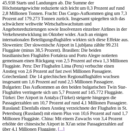
45.938 Starts und Landungen ab. Die Summe der
Höchststartgewichte reduzierte sich leicht um 0,3 Prozent auf rund
2,8 Millionen Tonnen. Fracht: Das Cargo-Aufkommen ging um 7,3
Prozent auf 179.273 Tonnen zurück. Insgesamt spiegelten sich das
schwächere weltweite Wirtschaftswachstum und
Angebotsreduzierungen sowie Insolvenzen einzelner Airlines in der
Verkehrsentwicklung im Oktober wider. Auch an einigen
internationalen Beteiligungsflughäfen wirkten sich diese Effekte aus.
Slowenien: Der slowenische Airport in Ljubljana zählte 99.231
Fluggäste (minus 38,5 Prozent). Brasilien: Die beiden
brasilianischen Flughäfen Fortaleza und Porto Alegre notierten
gemeinsam einen Rückgang von 2,5 Prozent auf etwa 1,3 Millionen
Fluggäste. Peru: Der Flughafen Lima (Peru) verbuchte einen
Anstieg von 2,6 Prozent auf fast zwei Millionen Passagiere.
Griechenland: Die 14 griechischen Regionalflughäfen wuchsen
insgesamt um 1,6 Prozent auf rund 2,5 Millionen Passagiere.
Bulgarien: Das Aufkommen an den beiden bulgarischen Twin Star-
Flughäfen verringerte sich um 5,7 Prozent auf 145.772 Fluggäste.
Türkei: Der Airport in Antalya (Türkei) steigerte hingegen die
Passagierzahlen um 10,7 Prozent auf rund 4,1 Millionen Passagiere.
Russland: Ebenfalls einen Anstieg verzeichnete der Flughafen in St.
Petersburg (Russland) mit einem Plus von 10,6 Prozent auf rund 1,7
Millionen Fluggäste. China: Mit einem Zuwachs von 3,4 Prozent
erhöhte der chinesische Airport in Xi'an seine Passagierzahlen auf
über 4,1 Millionen Fluggäste.
[...]