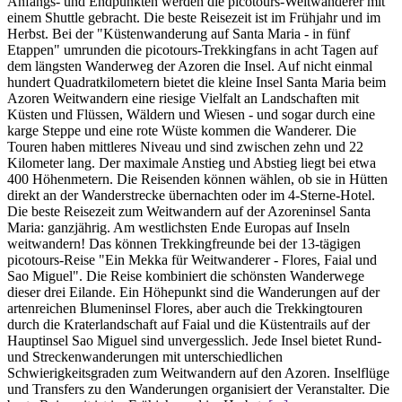
Anfangs- und Endpunkten werden die picotours-Weitwanderer mit
einem Shuttle gebracht. Die beste Reisezeit ist im Frühjahr und im
Herbst. Bei der "Küstenwanderung auf Santa Maria - in fünf
Etappen" umrunden die picotours-Trekkingfans in acht Tagen auf
dem längsten Wanderweg der Azoren die Insel. Auf nicht einmal
hundert Quadratkilometern bietet die kleine Insel Santa Maria beim
Azoren Weitwandern eine riesige Vielfalt an Landschaften mit
Küsten und Flüssen, Wäldern und Wiesen - und sogar durch eine
karge Steppe und eine rote Wüste kommen die Wanderer. Die
Touren haben mittleres Niveau und sind zwischen zehn und 22
Kilometer lang. Der maximale Anstieg und Abstieg liegt bei etwa
400 Höhenmetern. Die Reisenden können wählen, ob sie in Hütten
direkt an der Wanderstrecke übernachten oder im 4-Sterne-Hotel.
Die beste Reisezeit zum Weitwandern auf der Azoreninsel Santa
Maria: ganzjährig. Am westlichsten Ende Europas auf Inseln
weitwandern! Das können Trekkingfreunde bei der 13-tägigen
picotours-Reise "Ein Mekka für Weitwanderer - Flores, Faial und
Sao Miguel". Die Reise kombiniert die schönsten Wanderwege
dieser drei Eilande. Ein Höhepunkt sind die Wanderungen auf der
artenreichen Blumeninsel Flores, aber auch die Trekkingtouren
durch die Kraterlandschaft auf Faial und die Küstentrails auf der
Hauptinsel Sao Miguel sind unvergesslich. Jede Insel bietet Rund-
und Streckenwanderungen mit unterschiedlichen
Schwierigkeitsgraden zum Weitwandern auf den Azoren. Inselflüge
und Transfers zu den Wanderungen organisiert der Veranstalter. Die