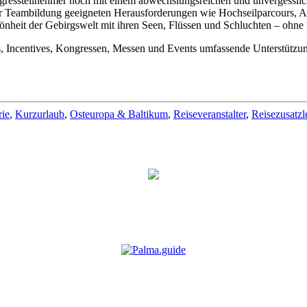
essteilnehmer noch mit einem abwechslungsreichen und unvergesslich
für Teambildung geeigneten Herausforderungen wie Hochseilparcours, A
hönheit der Gebirgswelt mit ihren Seen, Flüssen und Schluchten – ohne
, Incentives, Kongressen, Messen und Events umfassende Unterstützu
rie
,
Kurzurlaub
,
Osteuropa & Baltikum
,
Reiseveranstalter
,
Reisezusatzl