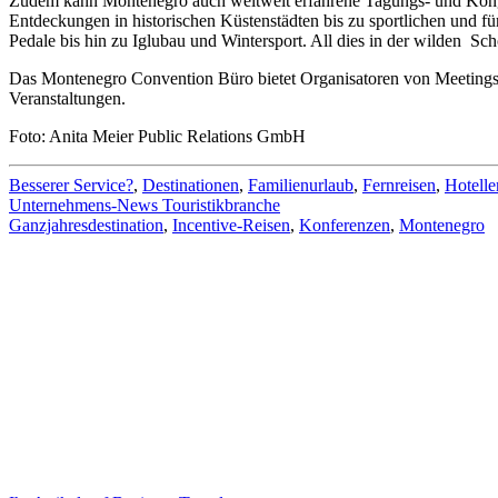
Zudem kann Montenegro auch weltweit erfahrene Tagungs- und Kongr
Entdeckungen in historischen Küstenstädten bis zu sportlichen und 
Pedale bis hin zu Iglubau und Wintersport. All dies in der wilden Sc
Das Montenegro Convention Büro bietet Organisatoren von Meetings
Veranstaltungen.
Foto: Anita Meier Public Relations GmbH
Besserer Service?
,
Destinationen
,
Familienurlaub
,
Fernreisen
,
Hotelle
Unternehmens-News Touristikbranche
Ganzjahresdestination
,
Incentive-Reisen
,
Konferenzen
,
Montenegro