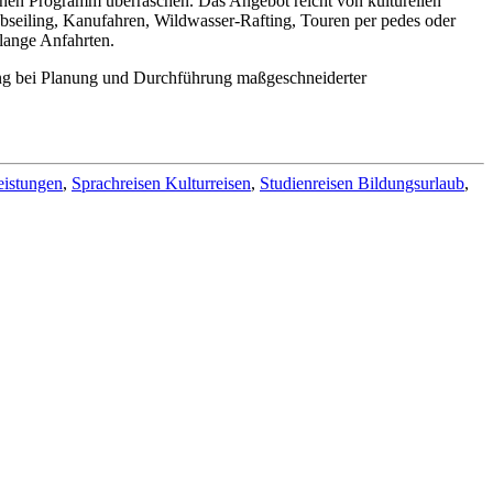
en Programm überraschen. Das Angebot reicht von kulturellen
bseiling, Kanufahren, Wildwasser-Rafting, Touren per pedes oder
 lange Anfahrten.
ng bei Planung und Durchführung maßgeschneiderter
eistungen
,
Sprachreisen Kulturreisen
,
Studienreisen Bildungsurlaub
,