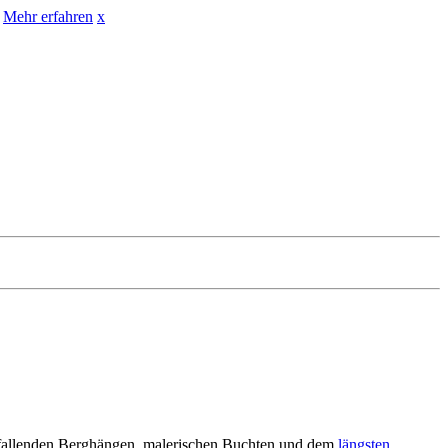
Mehr erfahren
x
abfallenden Berghängen, maleri­schen Buchten und dem
längsten