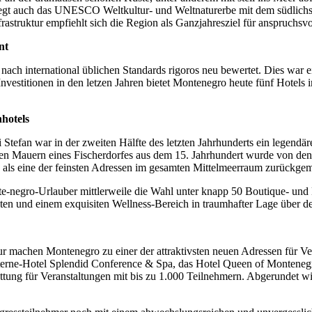
gt auch das UNESCO Weltkultur- und Weltnaturerbe mit dem südlichste
rastruktur empfiehlt sich die Region als Ganzjahresziel für anspruchsvol
nt
ch international üblichen Standards rigoros neu bewertet. Dies war ein
estitionen in den letzen Jahren bietet Montenegro heute fünf Hotels 
hotels
tefan war in der zweiten Hälfte des letzten Jahrhunderts ein legendär
n den Mauern eines Fischerdorfes aus dem 15. Jahrhundert wurde von d
ich als eine der feinsten Adressen im gesamten Mittelmeerraum zurückgem
-negro-Urlauber mittlerweile die Wahl unter knapp 50 Boutique- und 
n und einem exquisiten Wellness-Bereich in traumhafter Lage über der 
ur machen Montenegro zu einer der attraktivsten neuen Adressen für Ve
Sterne-Hotel Splendid Conference & Spa, das Hotel Queen of Monteneg
tattung für Veranstaltungen mit bis zu 1.000 Teilnehmern. Abgerundet 