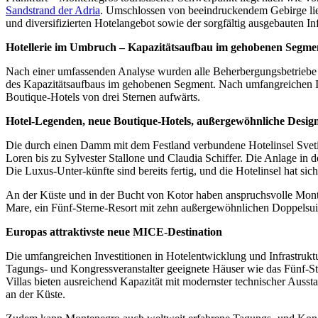
Sandstrand der Adria
. Umschlossen von beeindruckendem Gebirge lie
und diversifizierten Hotelangebot sowie der sorgfältig ausgebauten Inf
Hotellerie im Umbruch – Kapazitätsaufbau im gehobenen Segme
Nach einer umfassenden Analyse wurden alle Beherbergungsbetriebe na
des Kapazitäts­aufbaus im gehobenen Segment. Nach umfangreichen Inv
Boutique-Hotels von drei Ster­nen aufwärts.
Hotel-Legenden, neue Boutique-Hotels, außergewöhnliche Design
Die durch einen Damm mit dem Festland verbundene Hotelinsel Sveti S
Loren bis zu Sylvester Stallone und Claudia Schiffer. Die Anlage i
Die Luxus-Unter-künfte sind bereits fertig, und die Hotelinsel hat s
An der Küste und in der Bucht von Kotor haben anspruchsvolle Monte
Mare, ein Fünf-Sterne-Resort mit zehn außergewöhnlichen Doppelsuite
Europas attraktivste neue MICE-Destination
Die umfangreichen Investitionen in Hotelentwicklung und Infrastrukt
Tagungs- und Kongressveranstalter geeignete Häuser wie das Fünf-
Villas bieten ausreichend Kapazität mit modernster technischer Auss
an der Küste.