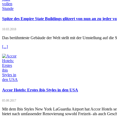
Spitze des Empire State Buildings glitzert von nun an zu jeder v
10.03.2018
Das berühmteste Gebäude der Welt stellt mit der Umstellung auf die 
[...]
​Accor Hotels: Erstes ibis Styles in den USA
05.09.2017
Mit dem Ibis Styles New York LaGuardia Airport hat Accor Hotels se
bietet nach umfassender Renovierung sowohl Freizeit- als auch Geschä