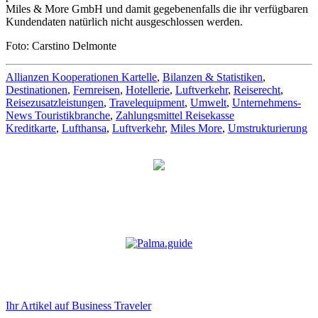
Miles & More GmbH und damit gegebenenfalls die ihr verfügbaren
Kundendaten natürlich nicht ausgeschlossen werden.
Foto: Carstino Delmonte
Allianzen Kooperationen Kartelle
,
Bilanzen & Statistiken
,
Destinationen
,
Fernreisen
,
Hotellerie
,
Luftverkehr
,
Reiserecht
,
Reisezusatzleistungen
,
Travelequipment
,
Umwelt
,
Unternehmens-
News Touristikbranche
,
Zahlungsmittel Reisekasse
Kreditkarte
,
Lufthansa
,
Luftverkehr
,
Miles More
,
Umstrukturierung
Ihr Artikel auf Business Traveler