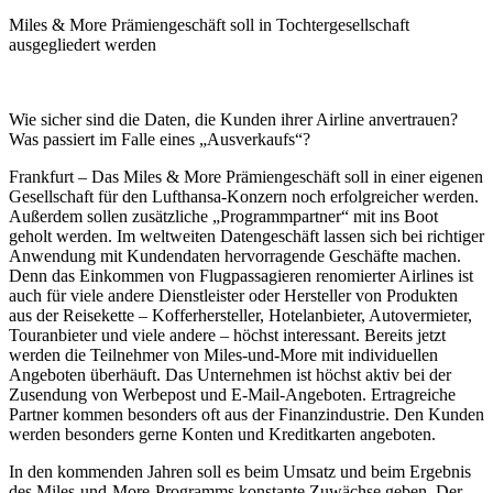
Miles & More Prämiengeschäft soll in Tochtergesellschaft
ausgegliedert werden
Wie sicher sind die Daten, die Kunden ihrer Airline anvertrauen?
Was passiert im Falle eines „Ausverkaufs“?
Frankfurt – Das Miles & More Prämiengeschäft soll in einer eigenen
Gesellschaft für den Lufthansa-Konzern noch erfolgreicher werden.
Außerdem sollen zusätzliche „Programmpartner“ mit ins Boot
geholt werden. Im weltweiten Datengeschäft lassen sich bei richtiger
Anwendung mit Kundendaten hervorragende Geschäfte machen.
Denn das Einkommen von Flugpassagieren renomierter Airlines ist
auch für viele andere Dienstleister oder Hersteller von Produkten
aus der Reisekette – Kofferhersteller, Hotelanbieter, Autovermieter,
Touranbieter und viele andere – höchst interessant. Bereits jetzt
werden die Teilnehmer von Miles-und-More mit individuellen
Angeboten überhäuft. Das Unternehmen ist höchst aktiv bei der
Zusendung von Werbepost und E-Mail-Angeboten. Ertragreiche
Partner kommen besonders oft aus der Finanzindustrie. Den Kunden
werden besonders gerne Konten und Kreditkarten angeboten.
In den kommenden Jahren soll es beim Umsatz und beim Ergebnis
des Miles-und-More-Programms konstante Zuwächse geben. Der