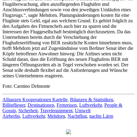
Flugüberwachung, allen anzufliegenden Flughäfen und
Anschlussverbindungen sowie von den jeweiligen Umläufen eines
Flugzeugs.“, sagte Mehdorn. Planungsänderungen kosten für eine
Fluglinie stets Geld, egal aus welchem Grund. Es gehört folglich zu
den Aufgaben des Firmenchefs auch hier zu sparen und die
Interessen der Fluggesellschaft bestmöglich durchzusetzen. Da das
Unternehmen bereits durch die Verschiebung der
Flughafeneröffnung von BER zusätzliche Kosten hinnehmen muss,
hofft Mehdorn jetzt auf Zugeständnisse vom Berliner Senat über die
Köpfe betroffener Anwohner hinweg: Die Airlines seien nicht
Schuld daran, dass die Eröffnung des neuen Flughafens BER mit
längeren Öffnungszeiten als in Tegel verschoben worden sei. Der
Senat solle deshalb flexibel auf die Anforderungen und Wünsche
seines Unternehmens reagieren.
Foto: Carstino Delmonte
Allianzen Kooperationen Kartelle
,
Bilanzen & Statistiken
,
Billigflieger
,
Destinationen
,
Fernreisen
,
Luftverkehr
,
People &
Gossip
,
Sicherheit
,
Travelequipment
,
Umwelt
Airberlin
,
Luftverkehr
,
Mehdorn
,
Nachtflug
,
nachts Lärm