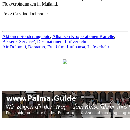
Flugverbindungen in Mailand.
Foto: Carstino Delmonte
Aktionen Sonderangebote
,
Allianzen Kooperationen Kartelle
,
Besserer Service?
,
Destinationen
,
Luftverkehr
Air Dolomiti
,
Bergamo
,
Frankfurt
,
Lufthansa
,
Luftverkehr