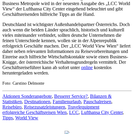
Business Metropole wird in der neuesten Ausgabe des „LCC World
View“ der Lufthansa City Center eingehend beleuchtet und gibt
Geschäftsreisenden hilfreiche Tipps an die Hand.
Deutschland ist wichtigster Außenhandelspartner Österreichs. Doch
auch wenn die beiden Länder sprachlich, historisch und kulturell
vieles miteinander verbindet, sollten deutsche Unternehmen die
feinen Unterschiede kennen, wollen sie in der Alpenrepublik
erfolgreich Geschäfte machen. Der „LCC World View Wien“ liefert
daher neben relevanten Informationen zu Reisevorbereitungen und
Einreise auch hilfreiche Wirtschaftskontakte sowie einen Business-
Knigge, der österreichische Verhaltensgrundregeln vermittelt. Der
Geschäftsreiseführer kann ab sofort unter
online
kostenlos
heruntergeladen werden.
Foto: Carstino Delmonte
Aktionen Sonderangebote
,
Besserer Service?
,
Bilanzen &
Statistiken
,
Destinationen
,
Familienurlaub
,
Pauschalreisen
,
Reisebüro
,
Reisezusatzleistungen
,
Travelequipment
erfolgreiche Geschäftsreisen Wien
,
LCC
,
Lufthansa City Center
,
Tipps
,
World View