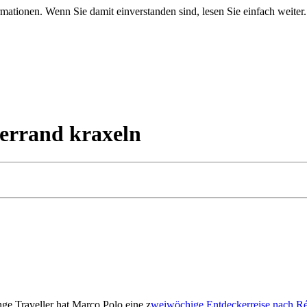
mationen. Wenn Sie damit einverstanden sind, lesen Sie einfach weiter.
errand kraxeln
nge Traveller hat Marco Polo eine z
weiwöchige Entdeckerreise nach R