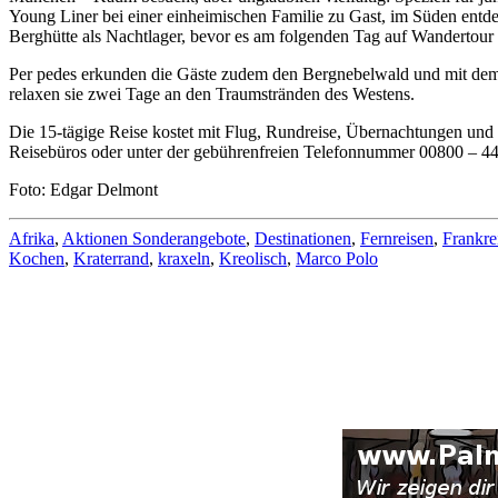
Young Liner bei einer einheimischen Familie zu Gast, im Süden entde
Berghütte als Nachtlager, bevor es am folgenden Tag auf Wandertour
Per pedes erkunden die Gäste zudem den Bergnebelwald und mit dem E
relaxen sie zwei Tage an den Traumstränden des Westens.
Die 15-tägige Reise kostet mit Flug, Rundreise, Übernachtungen und 
Reisebüros oder unter der gebührenfreien Telefonnummer 00800 – 4
Foto: Edgar Delmont
Afrika
,
Aktionen Sonderangebote
,
Destinationen
,
Fernreisen
,
Frankre
Kochen
,
Kraterrand
,
kraxeln
,
Kreolisch
,
Marco Polo