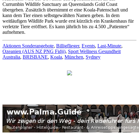
Currumbin Wildlife Sanctuary an Queenslands Gold Coast
übergeben. Zusätzlich übernimmt er eine Koala-Patenschaft und
kann dem Tier einen selbstgewählten Namen geben. In dem
weitläufigen Wildlife Park wurde erst kürzlich ein Krankenhaus für
verletzte Tiere eröffnet. Es kann jährlich bis zu 4.500 „Patienten“
aufnehmen.
Aktionen Sonderangebote
,
Billigflieger
,
Events
,
Last-Minute
,
Ozeanien (AUS NZ PNG Fidji)
,
Sport Wellness Gesundheit
Australia
,
BRISBANE
,
Koala
,
München
,
Sydney