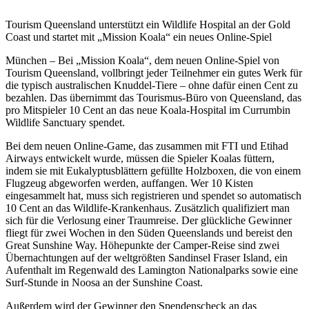
Tourism Queensland unterstützt ein Wildlife Hospital an der Gold
Coast und startet mit „Mission Koala“ ein neues Online-Spiel
München – Bei „Mission Koala“, dem neuen Online-Spiel von
Tourism Queensland, vollbringt jeder Teilnehmer ein gutes Werk für
die typisch australischen Knuddel-Tiere – ohne dafür einen Cent zu
bezahlen. Das übernimmt das Tourismus-Büro von Queensland, das
pro Mitspieler 10 Cent an das neue Koala-Hospital im Currumbin
Wildlife Sanctuary spendet.
Bei dem neuen Online-Game, das zusammen mit FTI und Etihad
Airways entwickelt wurde, müssen die Spieler Koalas füttern,
indem sie mit Eukalyptusblättern gefüllte Holzboxen, die von einem
Flugzeug abgeworfen werden, auffangen. Wer 10 Kisten
eingesammelt hat, muss sich registrieren und spendet so automatisch
10 Cent an das Wildlife-Krankenhaus. Zusätzlich qualifiziert man
sich für die Verlosung einer Traumreise. Der glückliche Gewinner
fliegt für zwei Wochen in den Süden Queenslands und bereist den
Great Sunshine Way. Höhepunkte der Camper-Reise sind zwei
Übernachtungen auf der weltgrößten Sandinsel Fraser Island, ein
Aufenthalt im Regenwald des Lamington Nationalparks sowie eine
Surf-Stunde in Noosa an der Sunshine Coast.
Außerdem wird der Gewinner den Spendenscheck an das