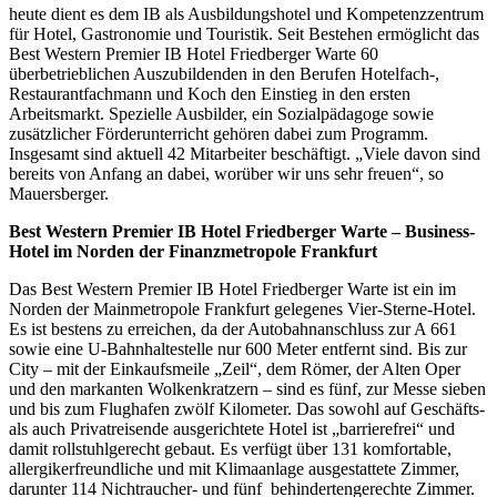
heute dient es dem IB als Ausbildungshotel und Kompetenzzentrum
für Hotel, Gastronomie und Touristik. Seit Bestehen ermöglicht das
Best Western Premier IB Hotel Friedberger Warte 60
überbetrieblichen Auszubildenden in den Berufen Hotelfach-,
Restaurantfachmann und Koch den Einstieg in den ersten
Arbeitsmarkt. Spezielle Ausbilder, ein Sozialpädagoge sowie
zusätzlicher Förderunterricht gehören dabei zum Programm.
Insgesamt sind aktuell 42 Mitarbeiter beschäftigt. „Viele davon sind
bereits von Anfang an dabei, worüber wir uns sehr freuen“, so
Mauersberger.
Best Western Premier IB Hotel Friedberger Warte – Business-
Hotel im Norden der Finanzmetropole Frankfurt
Das Best Western Premier IB Hotel Friedberger Warte ist ein im
Norden der Mainmetropole Frankfurt gelegenes Vier-Sterne-Hotel.
Es ist bestens zu erreichen, da der Autobahnanschluss zur A 661
sowie eine U-Bahnhaltestelle nur 600 Meter entfernt sind. Bis zur
City – mit der Einkaufsmeile „Zeil“, dem Römer, der Alten Oper
und den markanten Wolkenkratzern – sind es fünf, zur Messe sieben
und bis zum Flughafen zwölf Kilometer. Das sowohl auf Geschäfts-
als auch Privatreisende ausgerichtete Hotel ist „barrierefrei“ und
damit rollstuhlgerecht gebaut. Es verfügt über 131 komfortable,
allergikerfreundliche und mit Klimaanlage ausgestattete Zimmer,
darunter 114 Nichtraucher- und fünf behindertengerechte Zimmer.