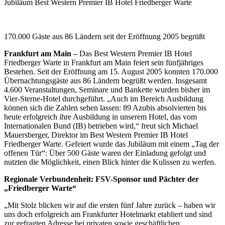
Jubiläum Best Western Premier IB Hotel Friedberger Warte
170.000 Gäste aus 86 Ländern seit der Eröffnung 2005 begrüßt
Frankfurt am Main –
Das Best Western Premier IB Hotel
Friedberger Warte in Frankfurt am Main feiert sein fünfjähriges
Bestehen. Seit der Eröffnung am 15. August 2005 konnten 170.000
Übernachtungsgäste aus 86 Ländern begrüßt werden. Insgesamt
4.600 Veranstaltungen, Seminare und Bankette wurden bisher im
Vier-Sterne-Hotel durchgeführt. „Auch im Bereich Ausbildung
können sich die Zahlen sehen lassen: 89 Azubis absolvierten bis
heute erfolgreich ihre Ausbildung in unserem Hotel, das vom
Internationalen Bund (IB) betrieben wird,“ freut sich Michael
Mauersberger, Direktor im Best Western Premier IB Hotel
Friedberger Warte. Gefeiert wurde das Jubiläum mit einem „Tag der
offenen Tür“: Über 500 Gäste waren der Einladung gefolgt und
nutzten die Möglichkeit, einen Blick hinter die Kulissen zu werfen.
Regionale Verbundenheit: FSV-Sponsor und Pächter der
„Friedberger Warte“
„Mit Stolz blicken wir auf die ersten fünf Jahre zurück – haben wir
uns doch erfolgreich am Frankfurter Hotelmarkt etabliert und sind
zur gefragten Adresse bei privaten sowie geschäftlichen