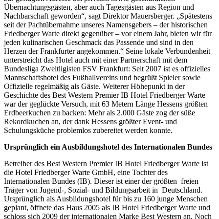
Übernachtungsgästen, aber auch Tagesgästen aus Region und
Nachbarschaft geworden“, sagt Direktor Mauersberger. „Spätestens
seit der Pachtübernahme unseres Namensgebers – der historischen
Friedberger Warte direkt gegenüber – vor einem Jahr, bieten wir für
jeden kulinarischen Geschmack das Passende und sind in den
Herzen der Frankfurter angekommen.“ Seine lokale Verbundenheit
unterstreicht das Hotel auch mit einer Partnerschaft mit dem
Bundesliga Zweitligisten FSV Frankfurt: Seit 2007 ist es offizielles
Mannschaftshotel des Fußballvereins und begrüßt Spieler sowie
Offizielle regelmäßig als Gäste. Weiterer Höhepunkt in der
Geschichte des Best Western Premier IB Hotel Friedberger Warte
war der geglückte Versuch, mit 63 Metern Länge Hessens größten
Erdbeerkuchen zu backen: Mehr als 2.000 Gäste zog der süße
Rekordkuchen an, der dank Hessens größter Event- und
Schulungsküche problemlos zubereitet werden konnte.
Ursprünglich ein Ausbildungshotel des Internationalen Bundes
Betreiber des Best Western Premier IB Hotel Friedberger Warte ist
die Hotel Friedberger Warte GmbH, eine Tochter des
Internationalen Bundes (IB). Dieser ist einer der größten freien
Träger von Jugend-, Sozial- und Bildungsarbeit in Deutschland.
Ursprünglich als Ausbildungshotel für bis zu 160 junge Menschen
geplant, öffnete das Haus 2005 als IB Hotel Friedberger Warte und
schloss sich 2009 der internationalen Marke Best Western an. Noch