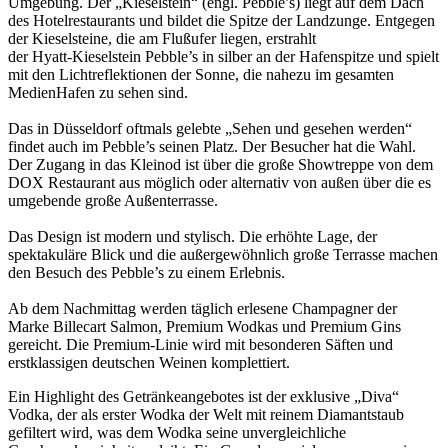
Umgebung. Der „Kieselstein“ (engl. Pebble’s) liegt auf dem Dach
des Hotelrestaurants und bildet die Spitze der Landzunge. Entgegen
der Kieselsteine, die am Flußufer liegen, erstrahlt
der Hyatt-Kieselstein Pebble’s in silber an der Hafenspitze und spielt
mit den Lichtreflektionen der Sonne, die nahezu im gesamten
MedienHafen zu sehen sind.
Das in Düsseldorf oftmals gelebte „Sehen und gesehen werden“
findet auch im Pebble’s seinen Platz. Der Besucher hat die Wahl.
Der Zugang in das Kleinod ist über die große Showtreppe von dem
DOX Restaurant aus möglich oder alternativ von außen über die es
umgebende große Außenterrasse.
Das Design ist modern und stylisch. Die erhöhte Lage, der
spektakuläre Blick und die außergewöhnlich große Terrasse machen
den Besuch des Pebble’s zu einem Erlebnis.
Ab dem Nachmittag werden täglich erlesene Champagner der
Marke Billecart Salmon, Premium Wodkas und Premium Gins
gereicht. Die Premium-Linie wird mit besonderen Säften und
erstklassigen deutschen Weinen komplettiert.
Ein Highlight des Getränkeangebotes ist der exklusive „Diva“
Vodka, der als erster Wodka der Welt mit reinem Diamantstaub
gefiltert wird, was dem Wodka seine unvergleichliche