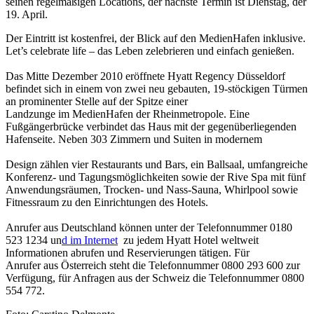
seinen regelmäßigen Locations, der nächste Termin ist Dienstag, der
19. April.
Der Eintritt ist kostenfrei, der Blick auf den MedienHafen inklusive.
Let’s celebrate life – das Leben zelebrieren und einfach genießen.
Das Mitte Dezember 2010 eröffnete Hyatt Regency Düsseldorf
befindet sich in einem von zwei neu gebauten, 19-stöckigen Türmen
an prominenter Stelle auf der Spitze einer
Landzunge im MedienHafen der Rheinmetropole. Eine
Fußgängerbrücke verbindet das Haus mit der gegenüberliegenden
Hafenseite. Neben 303 Zimmern und Suiten in modernem
Design zählen vier Restaurants und Bars, ein Ballsaal, umfangreiche
Konferenz- und Tagungsmöglichkeiten sowie der Rive Spa mit fünf
Anwendungsräumen, Trocken- und Nass-Sauna, Whirlpool sowie
Fitnessraum zu den Einrichtungen des Hotels.
Anrufer aus Deutschland können unter der Telefonnummer 0180
523 1234 un
d im Internet
zu jedem Hyatt Hotel weltweit
Informationen abrufen und Reservierungen tätigen. Für
Anrufer aus Österreich steht die Telefonnummer 0800 293 600 zur
Verfügung, für Anfragen aus der Schweiz die Telefonnummer 0800
554 772.