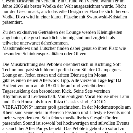
Geschmacksreinheit verleiht. Ein Grund von vielen, warum er im
Jahre 2006 als bester Wodka der Welt ausgezeichnet wurde. Nicht
nur der Geschmack, auch das edle Design der Flasche sticht hervor.
Vodka Diva wird in einer klaren Flasche mit Swarowski-Kristallen
präsentiert.
Zu den exklusiven Getränken der Lounge werden Kleinigkeiten
angeboten, die geschmacklich stimmig sind und zugleich als
teilweise unerwartet daherkommen.
Marshmallows und Lutscher finden dabei genauso ihren Platz wie
besondere Schinkenspezialitäten oder Oliven.
Die Musikrichtung des Pebble’s orientiert sich in Richtung Soft
Techno und paßt sich hiermit perfekt dem Stil der Champagner-
Lounge an. Jeden ersten und dritten Dienstag im Monat
gibt es einen neuen Afterwork-Tipp. Alle vierzehn Tage legt DJ
Axllent von nun an ab 18.00 Uhr auf und verleiht dem
Tagesausklang den besonderen Kick. Seine Sets vereinen
Rhythmus und Leidenschaft. Von souligem Vocal House über Latin
und Tech House bis hin zu Ibiza Classics sind „GOOD
VIBRATIONS“ immer groß geschrieben. In der Modemetropole am
Rhein sind seine Sets im Bereich Fashion und Lifestyle Events nicht
mehr wegzudenken. Sein feines musikalisches Gespür für den
passenden Sound ist sowohl bei hochwertigen und stilvollen Events
als auch bei After Partys beliebt. Das Pebble’s gehört ab sofort zu