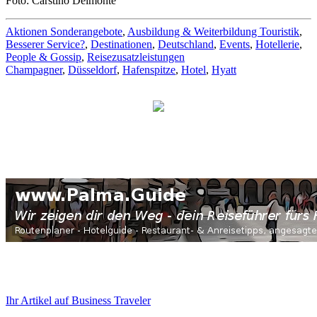
Foto: Carstino Delmonte
Aktionen Sonderangebote
,
Ausbildung & Weiterbildung Touristik
,
Besserer Service?
,
Destinationen
,
Deutschland
,
Events
,
Hotellerie
,
People & Gossip
,
Reisezusatzleistungen
Champagner
,
Düsseldorf
,
Hafenspitze
,
Hotel
,
Hyatt
Ihr Artikel auf Business Traveler