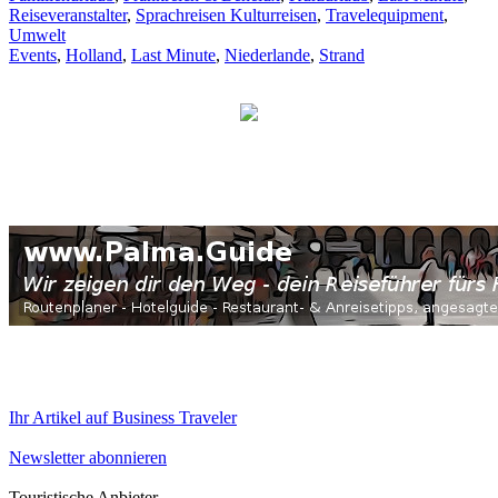
Reiseveranstalter
,
Sprachreisen Kulturreisen
,
Travelequipment
,
Umwelt
Events
,
Holland
,
Last Minute
,
Niederlande
,
Strand
Ihr Artikel auf Business Traveler
Newsletter abonnieren
Touristische Anbieter