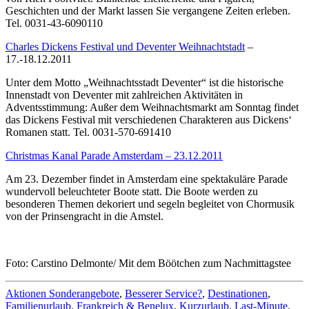
Geschichten und der Markt lassen Sie vergangene Zeiten erleben.
Tel. 0031-43-6090110
Charles Dickens Festival und Deventer Weihnachtstadt
–
17.-18.12.2011
Unter dem Motto „Weihnachtsstadt Deventer“ ist die historische
Innenstadt von Deventer mit zahlreichen Aktivitäten in
Adventsstimmung: Außer dem Weihnachtsmarkt am Sonntag findet
das Dickens Festival mit verschiedenen Charakteren aus Dickens‘
Romanen statt. Tel. 0031-570-691410
Christmas Kanal Parade Amsterdam – 23.12.2011
Am 23. Dezember findet in Amsterdam eine spektakuläre Parade
wundervoll beleuchteter Boote statt. Die Boote werden zu
besonderen Themen dekoriert und segeln begleitet von Chormusik
von der Prinsengracht in die Amstel.
Foto: Carstino Delmonte/ Mit dem Böötchen zum Nachmittagstee
Aktionen Sonderangebote
,
Besserer Service?
,
Destinationen
,
Familienurlaub
,
Frankreich & Benelux
,
Kurzurlaub
,
Last-Minute
,