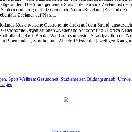
tattgefunden. Die Strandgemeinde Sluis in der Provinz Zeeland ist der 
el Schiermonnikoog und die Gemeinde Noord-Beveland (Zeeland). Erstma
ebenfalls Zeeland) auf Platz 1.
Hollands Küste typische Gastronomie direkt auf dem Strand, ausgezeic
en Gastronomie-Organisationen „Nederland Schoon“ und „Horeca Neder
üdholland gekürt. Bei der Wahl zum saubersten Strandpavillon der Ni
“ in Bloemendaal, Nordholland. Alle drei Sieger der jeweiligen Kateg
ngen
,
Sport Wellness Gesundheit
,
Studienreisen Bildungsurlaub
,
Umwel
bringen