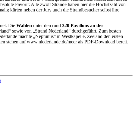
absolute Favorit: Alle zwölf Strände haben hier die Höchstzahl von
lig kürten neben der Jury auch die Strandbesucher selbst ihre
hnet. Die
Wahlen
unter den rund
320 Pavillons
an der
land“ sowie von „Strand Nederland“ durchgeführt. Zum besten
ederlande machte „Neptunus“ in Westkapelle, Zeeland den ersten
orien stehen auf www.niederlande.de/meer als PDF-Download bereit.
t