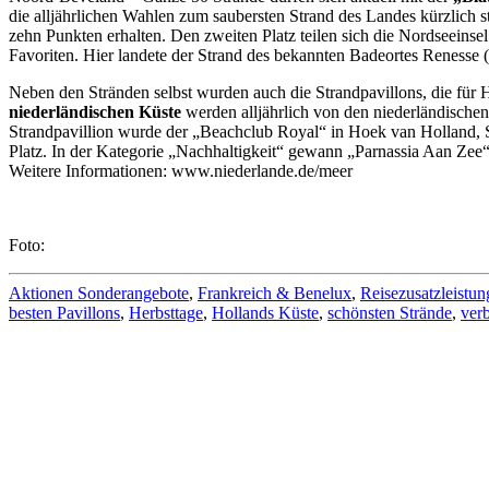
die alljährlichen Wahlen zum saubersten Strand des Landes kürzlich s
zehn Punkten erhalten. Den zweiten Platz teilen sich die Nordseeins
Favoriten. Hier landete der Strand des bekannten Badeortes Renesse (
Neben den Stränden selbst wurden auch die Strandpavillons, die für 
niederländischen Küste
werden alljährlich von den niederländisch
Strandpavillion wurde der „Beachclub Royal“ in Hoek van Holland, S
Platz. In der Kategorie „Nachhaltigkeit“ gewann „Parnassia Aan Zee
Weitere Informationen: www.niederlande.de/meer
Foto:
Aktionen Sonderangebote
,
Frankreich & Benelux
,
Reisezusatzleistu
besten Pavillons
,
Herbsttage
,
Hollands Küste
,
schönsten Strände
,
ver