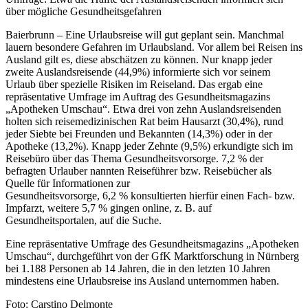
über mögliche Gesundheitsgefahren
Baierbrunn – Eine Urlaubsreise will gut geplant sein. Manchmal
lauern besondere Gefahren im Urlaubsland. Vor allem bei Reisen ins
Ausland gilt es, diese abschätzen zu können. Nur knapp jeder
zweite Auslandsreisende (44,9%) informierte sich vor seinem
Urlaub über spezielle Risiken im Reiseland. Das ergab eine
repräsentative Umfrage im Auftrag des Gesundheitsmagazins
„Apotheken Umschau“. Etwa drei von zehn Auslandsreisenden
holten sich reisemedizinischen Rat beim Hausarzt (30,4%), rund
jeder Siebte bei Freunden und Bekannten (14,3%) oder in der
Apotheke (13,2%). Knapp jeder Zehnte (9,5%) erkundigte sich im
Reisebüro über das Thema Gesundheitsvorsorge. 7,2 % der
befragten Urlauber nannten Reiseführer bzw. Reisebücher als
Quelle für Informationen zur
Gesundheitsvorsorge, 6,2 % konsultierten hierfür einen Fach- bzw.
Impfarzt, weitere 5,7 % gingen online, z. B. auf
Gesundheitsportalen, auf die Suche.
Eine repräsentative Umfrage des Gesundheitsmagazins „Apotheken
Umschau“, durchgeführt von der GfK Marktforschung in Nürnberg
bei 1.188 Personen ab 14 Jahren, die in den letzten 10 Jahren
mindestens eine Urlaubsreise ins Ausland unternommen haben.
Foto: Carstino Delmonte