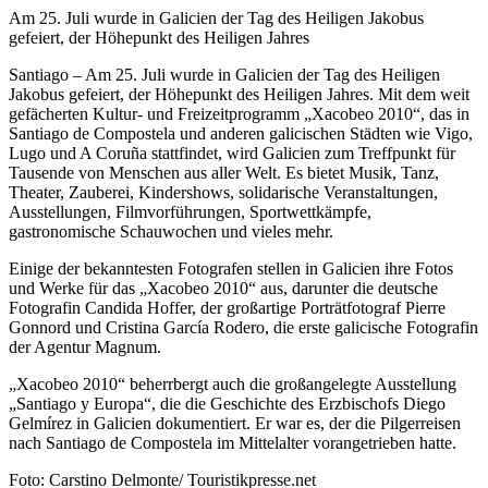
Am 25. Juli wurde in Galicien der Tag des Heiligen Jakobus
gefeiert, der Höhepunkt des Heiligen Jahres
Santiago – Am 25. Juli wurde in Galicien der Tag des Heiligen
Jakobus gefeiert, der Höhepunkt des Heiligen Jahres. Mit dem weit
gefächerten Kultur- und Freizeitprogramm „Xacobeo 2010“, das in
Santiago de Compostela und anderen galicischen Städten wie Vigo,
Lugo und A Coruña stattfindet, wird Galicien zum Treffpunkt für
Tausende von Menschen aus aller Welt. Es bietet Musik, Tanz,
Theater, Zauberei, Kindershows, solidarische Veranstaltungen,
Ausstellungen, Filmvorführungen, Sportwettkämpfe,
gastronomische Schauwochen und vieles mehr.
Einige der bekanntesten Fotografen stellen in Galicien ihre Fotos
und Werke für das „Xacobeo 2010“ aus, darunter die deutsche
Fotografin Candida Hoffer, der großartige Porträtfotograf Pierre
Gonnord und Cristina García Rodero, die erste galicische Fotografin
der Agentur Magnum.
„Xacobeo 2010“ beherrbergt auch die großangelegte Ausstellung
„Santiago y Europa“, die die Geschichte des Erzbischofs Diego
Gelmírez in Galicien dokumentiert. Er war es, der die Pilgerreisen
nach Santiago de Compostela im Mittelalter vorangetrieben hatte.
Foto: Carstino Delmonte/ Touristikpresse.net