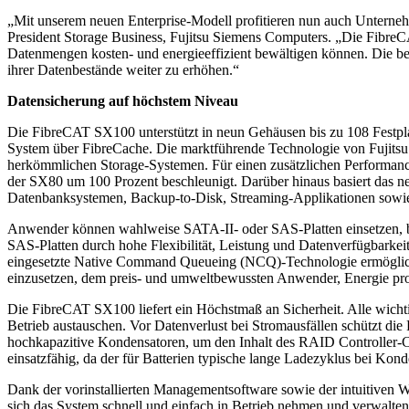
„Mit unserem neuen Enterprise-Modell profitieren nun auch Unterne
President Storage Business, Fujitsu Siemens Computers. „Die FibreCA
Datenmengen kosten- und energieeffizient bewältigen können. Die be
ihrer Datenbestände weiter zu erhöhen.“
Datensicherung auf höchstem Niveau
Die FibreCAT SX100 unterstützt in neun Gehäusen bis zu 108 Festplat
System über FibreCache. Die marktführende Technologie von Fujitsu S
herkömmlichen Storage-Systemen. Für einen zusätzlichen Performan
der SX80 um 100 Prozent beschleunigt. Darüber hinaus basiert das ne
Datenbanksystemen, Backup-to-Disk, Streaming-Applikationen sowie
Anwender können wahlweise SATA-II- oder SAS-Platten einsetzen, bei
SAS-Platten durch hohe Flexibilität, Leistung und Datenverfügbarkeit
eingesetzte Native Command Queueing (NCQ)-Technologie ermöglicht 
einzusetzen, dem preis- und umweltbewussten Anwender, Energie pro
Die FibreCAT SX100 liefert ein Höchstmaß an Sicherheit. Alle wich
Betrieb austauschen. Vor Datenverlust bei Stromausfällen schützt di
hochkapazitive Kondensatoren, um den Inhalt des RAID Controller-Ca
einsatzfähig, da der für Batterien typische lange Ladezyklus bei Konde
Dank der vorinstallierten Managementsoftware sowie der intuitiven We
sich das System schnell und einfach in Betrieb nehmen und verwalten