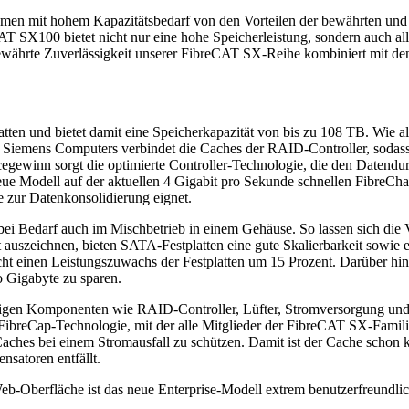
hmen mit hohem Kapazitätsbedarf von den Vorteilen der bewährten un
T SX100 bietet nicht nur eine hohe Speicherleistung, sondern auch al
währte Zuverlässigkeit unserer FibreCAT SX-Reihe kombiniert mit den
ten und bietet damit eine Speicherkapazität von bis zu 108 TB. Wie a
iemens Computers verbindet die Caches der RAID-Controller, sodass ih
cegewinn sorgt die optimierte Controller-Technologie, die den Daten
ue Modell auf der aktuellen 4 Gigabit pro Sekunde schnellen FibreCha
 zur Datenkonsolidierung eignet.
 Bedarf auch im Mischbetrieb in einem Gehäuse. So lassen sich die Vo
 auszeichnen, bieten SATA-Festplatten eine gute Skalierbarkeit sowie 
einen Leistungszuwachs der Festplatten um 15 Prozent. Darüber hina
 Gigabyte zu sparen.
tigen Komponenten wie RAID-Controller, Lüfter, Stromversorgung und 
e FibreCap-Technologie, mit der alle Mitglieder der FibreCAT SX-Famil
ches bei einem Stromausfall zu schützen. Damit ist der Cache schon k
nsatoren entfällt.
b-Oberfläche ist das neue Enterprise-Modell extrem benutzerfreundlich.
.