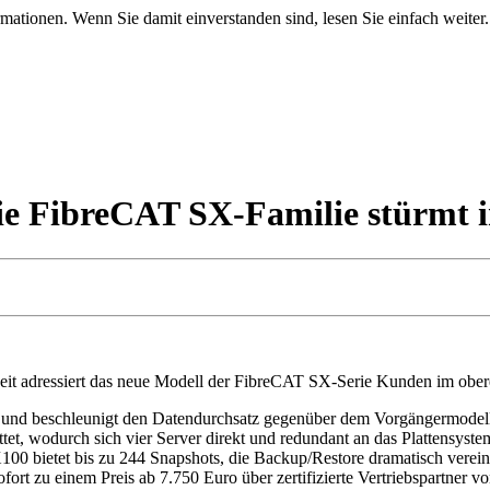
mationen. Wenn Sie damit einverstanden sind, lesen Sie einfach weiter.
e FibreCAT SX-Familie stürmt in
heit adressiert das neue Modell der FibreCAT SX-Serie Kunden im obe
 und beschleunigt den Datendurchsatz gegenüber dem Vorgängermodell
attet, wodurch sich vier Server direkt und redundant an das Plattensyst
X100 bietet bis zu 244 Snapshots, die Backup/Restore dramatisch verein
rt zu einem Preis ab 7.750 Euro über zertifizierte Vertriebspartner vo