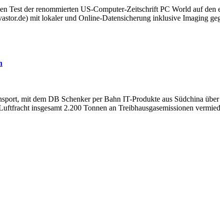
 Test der renommierten US-Computer-Zeitschrift PC World auf den ers
stor.de) mit lokaler und Online-Datensicherung inklusive Imaging g
n
ansport, mit dem DB Schenker per Bahn IT-Produkte aus Südchina über
ur Luftfracht insgesamt 2.200 Tonnen an Treibhausgasemissionen vermie