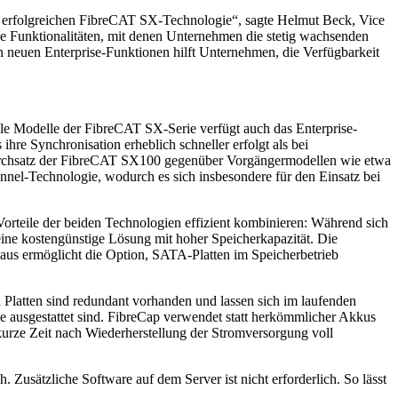
d erfolgreichen FibreCAT SX-Technologie“, sagte Helmut Beck, Vice
le Funktionalitäten, mit denen Unternehmen die stetig wachsenden
 neuen Enterprise-Funktionen hilft Unternehmen, die Verfügbarkeit
lle Modelle der FibreCAT SX-Serie verfügt auch das Enterprise-
re Synchronisation erheblich schneller erfolgt als bei
durchsatz der FibreCAT SX100 gegenüber Vorgängermodellen wie etwa
nnel-Technologie, wodurch es sich insbesondere für den Einsatz bei
rteile der beiden Technologien effizient kombinieren: Während sich
eine kostengünstige Lösung mit hoher Speicherkapazität. Die
us ermöglicht die Option, SATA-Platten im Speicherbetrieb
Platten sind redundant vorhanden und lassen sich im laufenden
ie ausgestattet sind. FibreCap verwendet statt herkömmlicher Akkus
urze Zeit nach Wiederherstellung der Stromversorgung voll
 Zusätzliche Software auf dem Server ist nicht erforderlich. So lässt