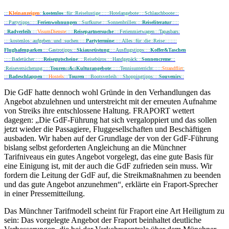
:::
Kleinanzeigen
::
kostenlos
::für::Reiselustige::::::Hotelangebote::::Schlauchboote:::
:::Partytipps:::::
Ferienwohnungen
:::Surfkurse::::Sonnenbrillen::::
Reiseliteratur
:::::
::
Radverleih
::::
VisumDienste
:::::
Reisepartnersuche
::::Ferienmietwagen:::Tapasbars:
::::kostenlos::aufgeben::und::suchen:::::
Partytermine
:::::Alles::für::die::Reise::::::::
Flughafenparken
:
:::Gastrotipps:::
Skiausrüstung
::::Ausflugstipps::::
Koffer&Taschen
:::::Badetücher::::::
Reisegutscheine
::::Reisebüros::::Handgepäck:::
Sonnencreme
:::
:Reiseversicherung:::::
Touren::&::Kulturangebote
::::::Tennisunterricht::::::
Strandflirt
:
::
:
Badeschlappen
::::
Hostels
:::
Touren
::::Bootsverleih::::Shoppingtipps::::
Souvenirs
::
Die GdF hatte dennoch wohl Gründe in den Verhandlungen das
Angebot abzulehnen und unterstreicht mit der erneuten Aufnahme
von Streiks ihre entschlossene Haltung. FRAPORT wettert
dagegen: „Die GdF-Führung hat sich vergaloppiert und das sollen
jetzt wieder die Passagiere, Fluggesellschaften und Beschäftigen
ausbaden. Wir haben auf der Grundlage der von der GdF-Führung
bislang selbst geforderten Angleichung an die Münchner
Tarifniveaus ein gutes Angebot vorgelegt, das eine gute Basis für
eine Einigung ist, mit der auch die GdF zufrieden sein muss. Wir
fordern die Leitung der GdF auf, die Streikmaßnahmen zu beenden
und das gute Angebot anzunehmen“, erklärte ein Fraport-Sprecher
in einer Pressemitteilung.
Das Münchner Tarifmodell scheint für Fraport eine Art Heiligtum zu
sein: Das vorgelegte Angebot der Fraport beinhaltet deutliche