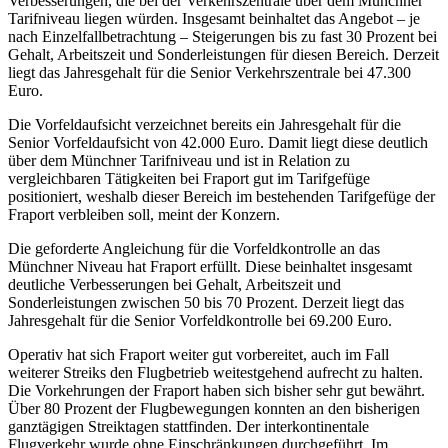
Verbesserungen, die bei der Verkehrszentrale über dem Münchner
Tarifniveau liegen würden. Insgesamt beinhaltet das Angebot – je
nach Einzelfallbetrachtung – Steigerungen bis zu fast 30 Prozent bei
Gehalt, Arbeitszeit und Sonderleistungen für diesen Bereich. Derzeit
liegt das Jahresgehalt für die Senior Verkehrszentrale bei 47.300
Euro.
Die Vorfeldaufsicht verzeichnet bereits ein Jahresgehalt für die
Senior Vorfeldaufsicht von 42.000 Euro. Damit liegt diese deutlich
über dem Münchner Tarifniveau und ist in Relation zu
vergleichbaren Tätigkeiten bei Fraport gut im Tarifgefüge
positioniert, weshalb dieser Bereich im bestehenden Tarifgefüge der
Fraport verbleiben soll, meint der Konzern.
Die geforderte Angleichung für die Vorfeldkontrolle an das
Münchner Niveau hat Fraport erfüllt. Diese beinhaltet insgesamt
deutliche Verbesserungen bei Gehalt, Arbeitszeit und
Sonderleistungen zwischen 50 bis 70 Prozent. Derzeit liegt das
Jahresgehalt für die Senior Vorfeldkontrolle bei 69.200 Euro.
Operativ hat sich Fraport weiter gut vorbereitet, auch im Fall
weiterer Streiks den Flugbetrieb weitestgehend aufrecht zu halten.
Die Vorkehrungen der Fraport haben sich bisher sehr gut bewährt.
Über 80 Prozent der Flugbewegungen konnten an den bisherigen
ganztägigen Streiktagen stattfinden. Der interkontinentale
Flugverkehr wurde ohne Einschränkungen durchgeführt. Im