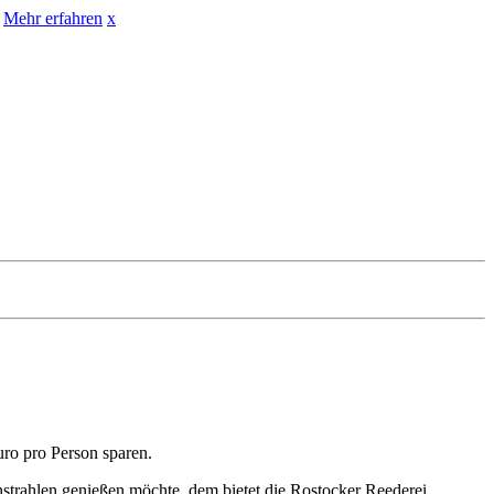
Mehr erfahren
x
uro pro Person sparen.
enstrahlen genießen möchte, dem bietet die Rostocker Reederei