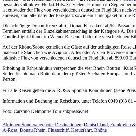
besonders attraktive Herbst-Hits: Zu vielen Terminen im September u
ist entweder der Flug von verschiedenen deutschen Flughäfen nach/
anreisen, sind alternativ der Parkplatz sowie ein Lunchpaket für die 
Die achttägige Donau Kreuzfahrt „Donau Klassiker“ ab/bis Passau, mi
Terminen entfällt der Einzelkabinenzuschlag in der Kategorie A. Die m
Candle-Light-Dinner im Wiener Riesenrad oder die verschiedenen Bik
Auf der Rhône/Saône genießen die Gäste auf der achttägigen Reise „
malerische Städtchen wie Avignon, Arles oder Aix-en-Provence rund
inklusive Flug von verschiedenen deutschen Flughäfen ab 899,00 Euro
Erholung in R(h)einkultur versprechen die vier Rhein-Routen „Kurs
Süden bis hin nach Rotterdam, dem größten Seehafen Europas, und vere
Person.
Für alle Reisen gelten die A-ROSA Spontan-Konditionen (siehe Preist
Information und Buchung im Reisebüro, unter Telefon 0049 (0)3 81 
Foto: Carstino Delmonte/ Touristikpresse.net
Aktionen Sonderangebote
,
Destinationen
,
Deutschland
,
Frankreich &
A-Rosa
,
Donau Rhein
,
Flussschiff
,
Kreuzfahrt
,
Rhône