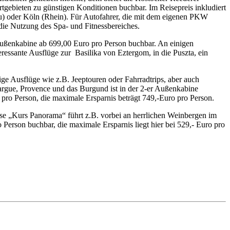
tgebieten zu günstigen Konditionen buchbar. Im Reisepreis inkludiert
u) oder Köln (Rhein). Für Autofahrer, die mit dem eigenen PKW
 die Nutzung des Spa- und Fitnessbereiches.
 Außenkabine ab 699,00 Euro pro Person buchbar. An einigen
eressante Ausflüge zur Basilika von Eztergom, in die Puszta, ein
e Ausflüge wie z.B. Jeeptouren oder Fahrradtrips, aber auch
rgue, Provence und das Burgund ist in der 2-er Außenkabine
pro Person, die maximale Ersparnis beträgt 749,-Euro pro Person.
e „Kurs Panorama“ führt z.B. vorbei an herrlichen Weinbergen im
Person buchbar, die maximale Ersparnis liegt hier bei 529,- Euro pro