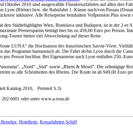
nd Oktober 2010 sind ausgewählte Flusskreuzfahrten auf allen drei Fahr
von Lyon (Rhône) bzw. die Bahnfahrt 1. Klasse nach/von Passau (Dona
Rückreise inklusive. Alle Reisepreise beinhalten Vollpension Plus sowie
t den Städtehighlights Wien, Bratislava und Budapest, ist in der 2-er
aximale Preisersparnis beträgt hier bis zu 459,00 Euro pro Person. Int
ing-Touren bieten viel Abwechslung auf dieser Reise.
Route LUNA“ die Hochsaison des französischen Savoir-Vivre. Vielfältig
en das Programm harmonisch ab. Die Fahrt ab/bis Lyon durch die Cama
 pro Person buchbar. Bei Eigenanreise nach Lyon entfallen 250,-Euro 
 Panorama“, „Nord“ „Süd“ sowie „Rhein & Mosel“. Die zehntägige Reis
int so alle Schönheiten des Rheins. Die Route ist ab 949,00 Euro pro 
eil Katalog 2010, Preisteil S.3)
– 202 6001 oder unter www.a-rosa.de
 Benelux
,
Hotellerie
,
Kreuzfahrten Schiff