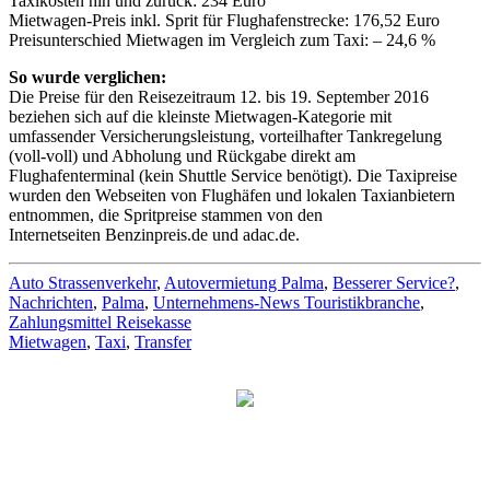
Taxikosten hin und zurück: 234 Euro
Mietwagen-Preis inkl. Sprit für Flughafenstrecke: 176,52 Euro
Preisunterschied Mietwagen im Vergleich zum Taxi: – 24,6 %
So wurde verglichen:
Die Preise für den Reisezeitraum 12. bis 19. September 2016
beziehen sich auf die kleinste Mietwagen-Kategorie mit
umfassender Versicherungsleistung, vorteilhafter Tankregelung
(voll-voll) und Abholung und Rückgabe direkt am
Flughafenterminal (kein Shuttle Service benötigt). Die Taxipreise
wurden den Webseiten von Flughäfen und lokalen Taxianbietern
entnommen, die Spritpreise stammen von den
Internetseiten Benzinpreis.de und adac.de.
Auto Strassenverkehr
,
Autovermietung Palma
,
Besserer Service?
,
Nachrichten
,
Palma
,
Unternehmens-News Touristikbranche
,
Zahlungsmittel Reisekasse
Mietwagen
,
Taxi
,
Transfer