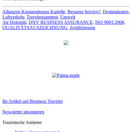
Allianzen Kooperationen Kartelle
,
Besserer Service?
,
Destinationen
,
Luftverkehr
,
Travelequipment
,
Umwelt
Air Dolomiti
,
DNV BUSINESS ASSURANCE
,
ISO 9001:2008
,
QUALITÄTSAUSZEICHNUNG
,
Zertifizierung
Ihr Artikel auf Business Traveler
Newsletter abonnieren
Touristische Anbieter