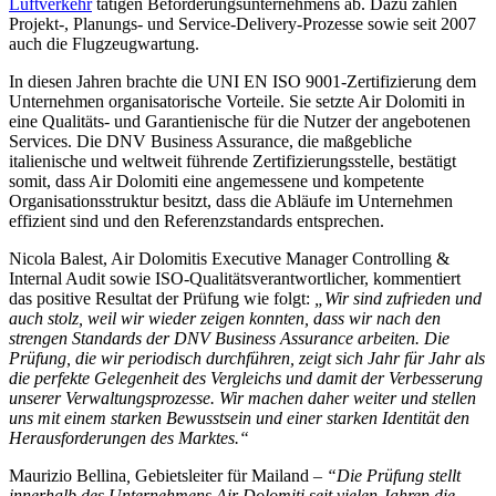
Luftverkehr
tätigen Beförderungsunternehmens ab. Dazu zählen
Projekt-, Planungs- und Service-Delivery-Prozesse sowie seit 2007
auch die Flugzeugwartung.
In diesen Jahren brachte die UNI EN ISO 9001-Zertifizierung dem
Unternehmen organisatorische Vorteile. Sie setzte Air Dolomiti in
eine Qualitäts- und Garantienische für die Nutzer der angebotenen
Services. Die DNV Business Assurance, die maßgebliche
italienische und weltweit führende Zertifizierungsstelle, bestätigt
somit, dass Air Dolomiti eine angemessene und kompetente
Organisationsstruktur besitzt, dass die Abläufe im Unternehmen
effizient sind und den Referenzstandards entsprechen.
Nicola Balest, Air Dolomitis Executive Manager Controlling &
Internal Audit sowie ISO-Qualitätsverantwortlicher, kommentiert
das positive Resultat der Prüfung wie folgt:
„Wir sind zufrieden und
auch stolz, weil wir wieder zeigen konnten, dass wir nach den
strengen Standards der DNV Business Assurance arbeiten. Die
Prüfung, die wir periodisch durchführen, zeigt sich Jahr für Jahr als
die perfekte Gelegenheit des Vergleichs und damit der Verbesserung
unserer Verwaltungsprozesse. Wir machen daher weiter und stellen
uns mit einem starken Bewusstsein und einer starken Identität den
Herausforderungen des Marktes.“
Maurizio Bellina
,
Gebietsleiter für Mailand
– “Die Prüfung stellt
innerhalb des Unternehmens Air Dolomiti seit vielen Jahren die